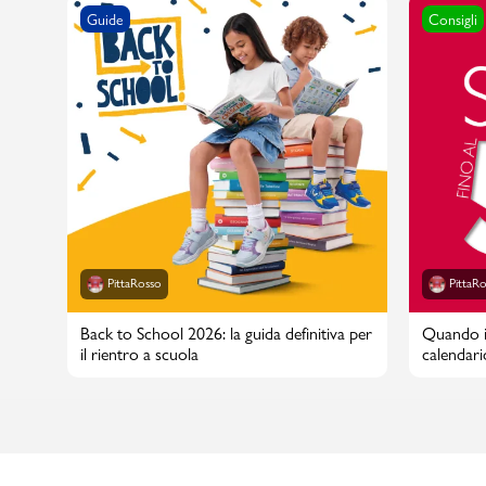
Guide
Consigli
PittaRosso
PittaR
Back to School 2026: la guida definitiva per
Quando in
il rientro a scuola
calendari