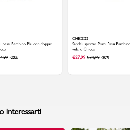
CHICCO
mi passi Bambino Blu con doppio
Sandali sportivi Primi Passi Bambin
icco
velcro Chicco
4,99
€
27,99
€
34,99
-20%
-20%
 interessarti