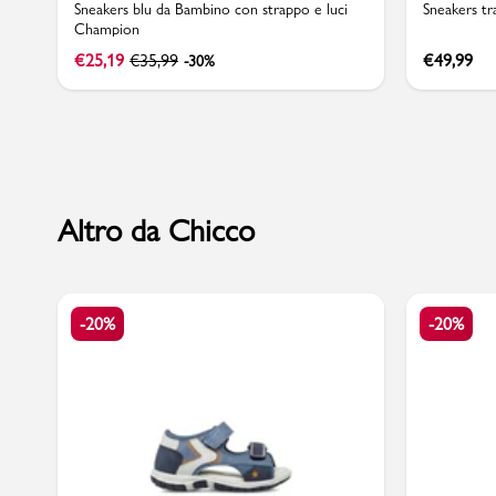
Sneakers blu da Bambino con strappo e luci
Sneakers tr
Champion
€
25,19
€
35,99
€
49,99
-30%
Marchi
Accedi | Registrati
Altro da Chicco
Carrello
Promo & News
-20%
-20%
negozi
contatti
pcard
Gift card