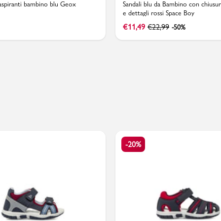
aspiranti bambino blu Geox
Sandali blu da Bambino con chiusur
e dettagli rossi Space Boy
€
11,49
€
22,99
-50%
PMagazine
-20%