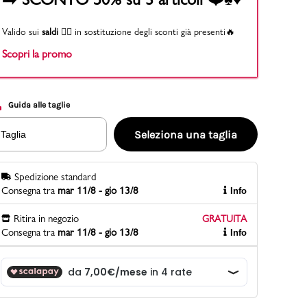
Valido sui
saldi
👉🏻 in sostituzione degli sconti già presenti🔥
Scopri la promo
PittaRosso
Scopri di più
Gioco della scarpa al matrimonio e idee
divertenti con le calzature
Guida alle taglie
Seleziona una taglia
Taglia
Spedizione standard
Consegna tra
mar 11/8 - gio 13/8
Info
Ritira in negozio
GRATUITA
Consegna tra
mar 11/8 - gio 13/8
Info