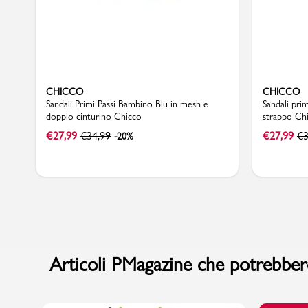
CHICCO
CHICCO
Sandali Primi Passi Bambino Blu in mesh e
Sandali pri
doppio cinturino Chicco
strappo Ch
€
27,99
€
34,99
€
27,99
€
3
-20%
Articoli PMagazine che potrebbero