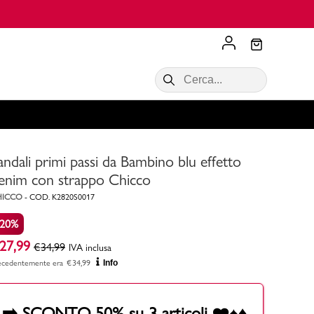
🔙 Reso GRATUITO in Negozio
Scopri di più
VALIGIE CIAK
SALDI Donna
Scopri di più!
Acquista ora
Acquista ora
andali primi passi da Bambino blu effetto
RONCATO
Acquista ora
Consigli
enim con strappo Chicco
HICCO
-
COD.
K2820S0017
Acquista
-20%
27,99
€
34,99
IVA inclusa
ecedentemente era
€
34,99
Info
➡️ SCONTO 50% su 3 articoli ❤️♠️♦️