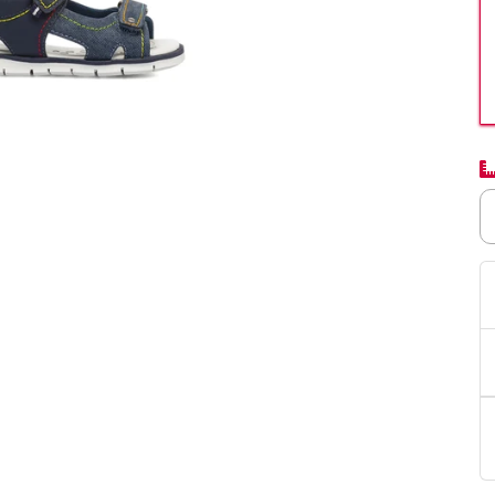
PittaRosso
Donna
mano: la guida
Back to School 2026: la guida definitiva per il
nsieri
rientro a scuola