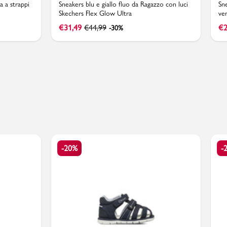
a a strappi
Sneakers blu e giallo fluo da Ragazzo con luci
Sn
Skechers Flex Glow Ultra
ve
Ad
€
31,49
€
44,99
€
2
-30%
-20%
-