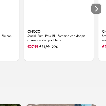
CHICCO
C
o Blu con
Sandali Primi Passi Blu Bambino con doppia
Sc
chiusura a strappo Chicco
ve
€
27,99
€
34,99
€
2
-20%