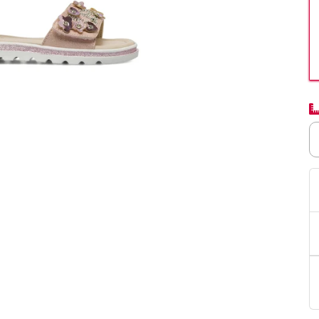
PittaRosso
Donna
mano: la guida
Back to School 2026: la guida definitiva per il
nsieri
rientro a scuola