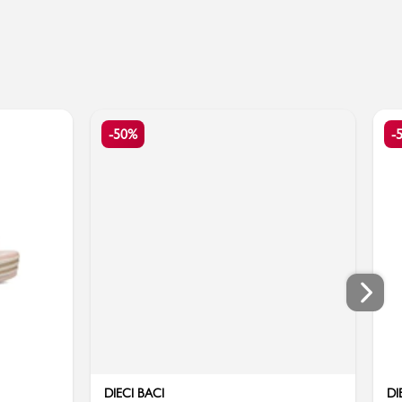
-50%
-
DIECI BACI
DI