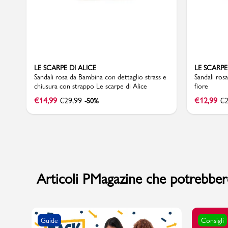
LE SCARPE DI ALICE
LE SCARPE
Sandali rosa da Bambina con dettaglio strass e
Sandali ros
chiusura con strappo Le scarpe di Alice
fiore
€
14,99
€
29,99
€
12,99
€
2
-50%
Articoli PMagazine che potrebbero
Guide
Consigli