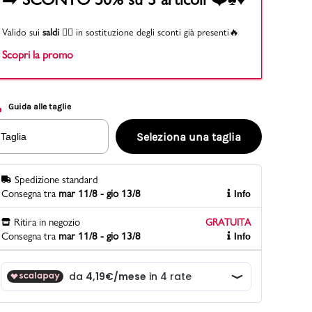
Valido sui
saldi
👉🏻 in sostituzione degli sconti già presenti🔥
Scopri la promo
PittaRosso
Scopri di più
Gioco della scarpa al matrimonio e idee
divertenti con le calzature
Guida alle taglie
Seleziona una taglia
Taglia
Spedizione standard
Consegna tra
mar 11/8 - gio 13/8
Info
Ritira in negozio
GRATUITA
Consegna tra
mar 11/8 - gio 13/8
Info