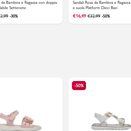
a da Bambina e Ragazza con doppia
Sandali Rosa da Bambina e Ragazza
labile Settenote
e suola Platform Dieci Baci
2,99
€
16,49
€
32,99
-30%
-50%
PMagazine
-50%