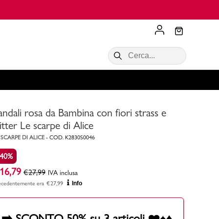
Scopri di più
VALIGIE CIAK
SALDI Donna
Scopri di più!
Acquista ora
Acquista ora
andali rosa da Bambina con fiori strass e
RONCATO
Acquista ora
Consigli
litter Le scarpe di Alice
 SCARPE DI ALICE
-
COD.
K2830S0046
Acquista
-40%
16,79
€
27,99
IVA inclusa
ecedentemente era
€
27,99
Info
➡️ SCONTO 50% su 3 articoli ❤️♠️♦️