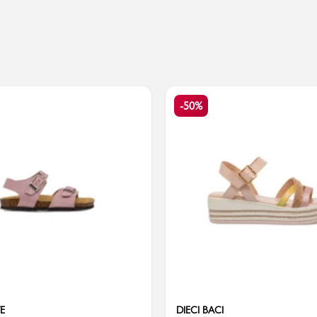
Valigie
-50%
E
DIECI BACI