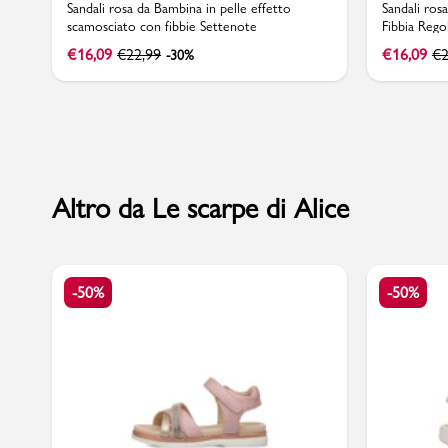
Sandali rosa da Bambina in pelle effetto
Sandali ros
scamosciato con fibbie Settenote
Fibbia Rego
€
16,09
€
22,99
€
16,09
€
2
-30%
Marchi
Accedi | Registrati
Altro da Le scarpe di Alice
Carrello
Promo & News
-50%
-50%
negozi
contatti
pcard
Gift card