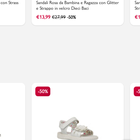
 con Strass
Sandali Rosa da Bambina e Ragazza con Glitter
Sa
e Strappo in velcro Dieci Baci
Str
€
13,99
€
27,99
€
1
-50%
-50%
-