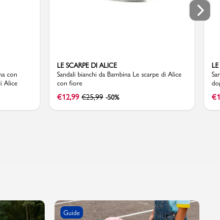
LE SCARPE DI ALICE
LE
na con
Sandali bianchi da Bambina Le scarpe di Alice
San
i Alice
con fiore
do
€
12,99
€
25,99
€
1
-50%
Guide