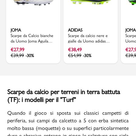
JOMA
ADIDAS
JOMA
Scarpe da Calcio bianche
Scarpe da calcio nere e
Scarp
da Uomo Joma Aguila
gialle da Uomo adidas
Uomo 
2502 FG
COPA PURE III
FG/A
€
27,99
€
38,49
€
27,
€
39,99
€
54,99
€
39,
-30%
-30%
Scarpe da calcio per terreni in terra battuta
(TF): i modelli per il "Turf"
Quando il gioco si sposta sui classici campetti di
periferia, sui campi da calcetto a 5 con erba sintetica
molto bassa (moquette) o su superfici particolarmente
dure e abrasive, entrano in gioco le calzature con sigla