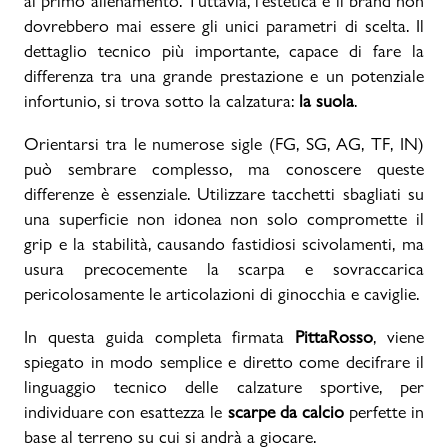
al primo allenamento. Tuttavia, l'estetica e il brand non
dovrebbero mai essere gli unici parametri di scelta. Il
Promo & News
dettaglio tecnico più importante, capace di fare la
differenza tra una grande prestazione e un potenziale
negozi
infortunio, si trova sotto la calzatura:
la suola
.
contatti
Orientarsi tra le numerose sigle (FG, SG, AG, TF, IN)
può sembrare complesso, ma conoscere queste
pcard
differenze è essenziale. Utilizzare tacchetti sbagliati su
una superficie non idonea non solo compromette il
Gift card
grip e la stabilità, causando fastidiosi scivolamenti, ma
usura precocemente la scarpa e sovraccarica
pericolosamente le articolazioni di ginocchia e caviglie.
In questa guida completa firmata
PittaRosso
, viene
spiegato in modo semplice e diretto come decifrare il
linguaggio tecnico delle calzature sportive, per
individuare con esattezza le
scarpe da calcio
perfette in
base al terreno su cui si andrà a giocare.