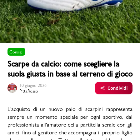
Uomo
Bambino
Consigli
Sport
Valigie
Scarpe da calcio: come scegliere la
suola giusta in base al terreno di gioco
10 giugno 2026
Condividi
PittaRosso
Marchi
PMagazine
L'acquisto di un nuovo paio di scarpini rappresenta
sempre un momento speciale per ogni sportivo, dal
professionista all'amatore della partitella serale con gli
Accedi | Registrati
amici, fino al genitore che accompagna il proprio figlio
Carrello