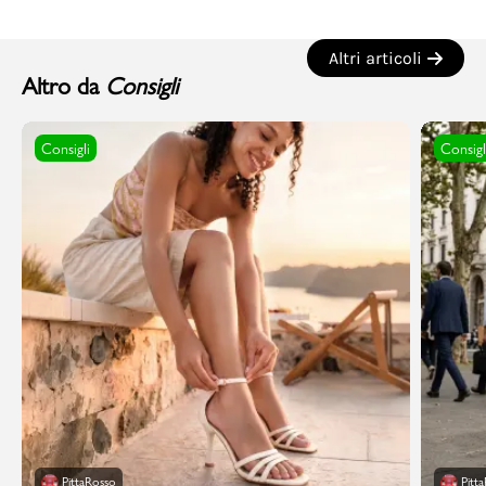
Altri articoli
Altro da
Consigli
Consigli
Consigl
PittaRosso
Pitt