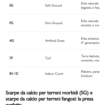
Erba naturale
SG
Soft Ground
bagnata o fangosa
Erba naturale
FG
Firm Ground
asciutta o compat
Erba sintetica di 
AG
Artificial Grass
4° generazione
Terra battuta,
TF
Turf
cemento, moquet
Palestra, parquet,
IN / IC
Indoor Court
linoleum
Scarpe da calcio per terreni morbidi (SG) e
scarpe da calcio per terreni fangosi: la presa
perfetta