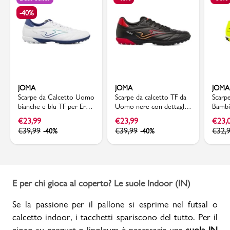
-40%
JOMA
JOMA
JOMA
Scarpe da Calcetto Uomo
Scarpe da calcetto TF da
Scarpe
bianche e blu TF per Erba
Uomo nere con dettagli
Bambi
Sintetica Joma
rossi Toledo Joma
Copa
€
23,99
€
23,99
€
23,
€
39,99
€
39,99
€
32,
-40%
-40%
E per chi gioca al coperto? Le suole Indoor (IN)
Se la passione per il pallone si esprime nel futsal o
calcetto indoor, i tacchetti spariscono del tutto. Per il
gioco su parquet o linoleum è necessaria una
suola IN