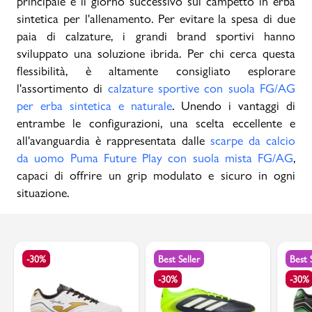
principale e il giorno successivo sul campetto in erba
sintetica per l'allenamento. Per evitare la spesa di due
paia di calzature, i grandi brand sportivi hanno
sviluppato una soluzione ibrida. Per chi cerca questa
flessibilità, è altamente consigliato esplorare
l'assortimento di
calzature sportive con suola FG/AG
per erba sintetica e naturale
. Unendo i vantaggi di
entrambe le configurazioni, una scelta eccellente e
all'avanguardia è rappresentata dalle
scarpe da calcio
da uomo Puma Future Play con suola mista FG/AG
,
capaci di offrire un grip modulato e sicuro in ogni
situazione.
-30%
Best Seller
Best 
-30%
-30%