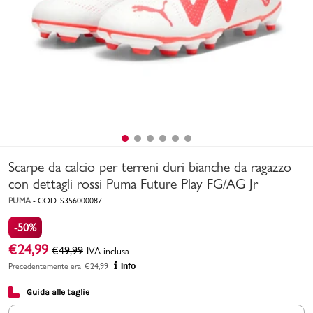
Uomo
Bambino
Sport
Valigie
Scarpe da calcio per terreni duri bianche da ragazzo
con dettagli rossi Puma Future Play FG/AG Jr
PUMA
-
COD.
S356000087
-50%
Marchi
PMagazine
€
24,99
€
49,99
IVA inclusa
Precedentemente era
€
24,99
Info
Accedi | Registrati
Guida alle taglie
Carrello