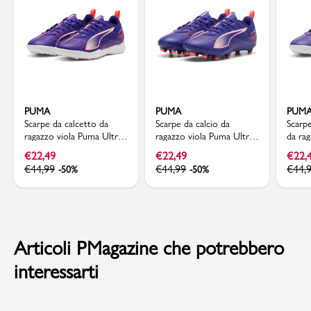
PUMA
PUMA
PUM
Scarpe da calcetto da
Scarpe da calcio da
Scarpe
ragazzo viola Puma Ultra
ragazzo viola Puma Ultra
da rag
5
5
sinte
€
22,49
€
22,49
€
22,
PLAY
€
44,99
€
44,99
€
44,
-50%
-50%
Articoli PMagazine che potrebbero
interessarti