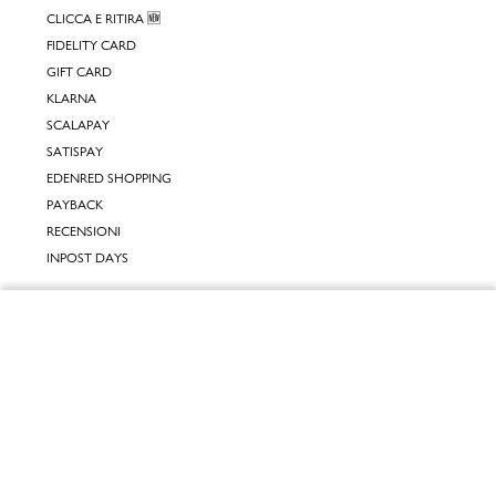
CLICCA E RITIRA 🆕
FIDELITY CARD
GIFT CARD
KLARNA
SCALAPAY
SATISPAY
EDENRED SHOPPING
PAYBACK
RECENSIONI
INPOST DAYS
INFORMATIVE
Chiudi
INFORMATIVA ONLINE
INFORMATIVA LAVORA CON NOI
Vai al mio carrello
INFORMATIVA ACCESSIBILITÀ
COOKIE POLICY
PREFERENZE DEI COOKIES