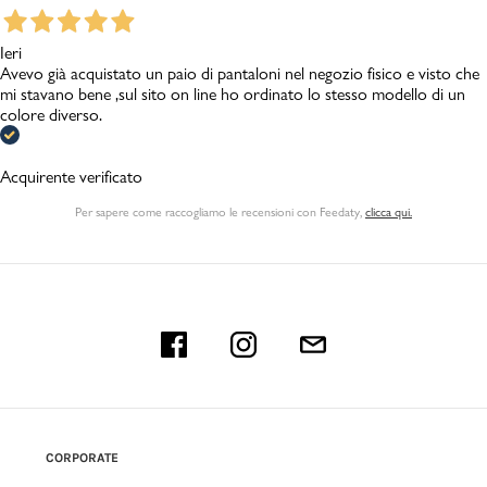
Ieri
Avevo già acquistato un paio di pantaloni nel negozio fisico e visto che
mi stavano bene ,sul sito on line ho ordinato lo stesso modello di un
colore diverso.
Acquirente verificato
Per sapere come raccogliamo le recensioni con Feedaty
,
clicca qui.
CORPORATE