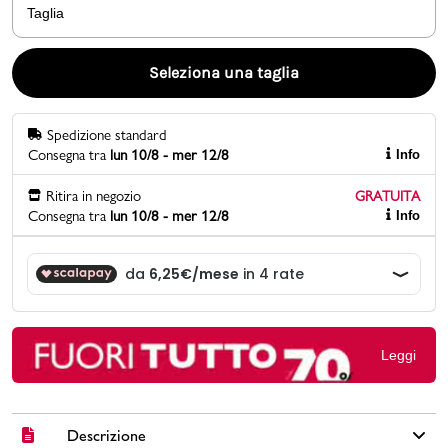
Taglia
Promo & News
Seleziona una taglia
negozi
Spedizione standard
contatti
Consegna tra
lun 10/8 - mer 12/8
Info
pcard
Ritira in negozio
GRATUITA
Consegna tra
lun 10/8 - mer 12/8
Info
Gift card
Leggi
Descrizione