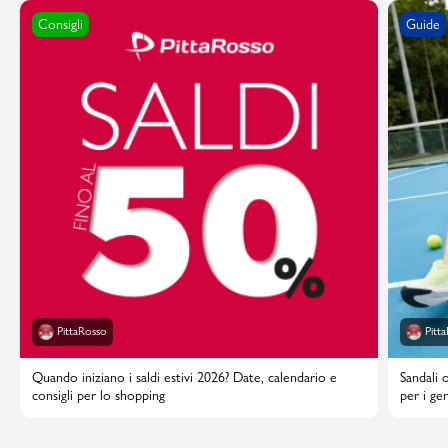
Consigli
Guide
PittaRosso
Pitt
Quando iniziano i saldi estivi 2026? Date, calendario e
Sandali 
consigli per lo shopping
per i gen