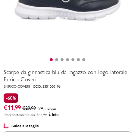
Uomo
Bambino
Sport
Valigie
Scarpe da ginnastica blu da ragazzo con logo laterale
Enrico Coveri
ENRICO COVERI
-
COD.
S351000196
-60%
Marchi
PMagazine
€
11,99
€
29,99
IVA inclusa
Precedentemente era
€
11,99
Info
Accedi | Registrati
Guida alle taglie
Carrello