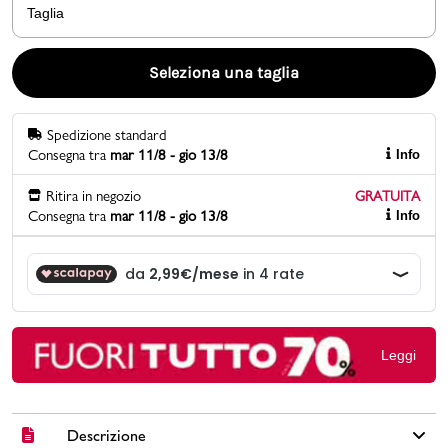
Taglia
Promo & News
Seleziona una taglia
negozi
Spedizione standard
contatti
Consegna tra
mar 11/8 - gio 13/8
Info
pcard
Ritira in negozio
GRATUITA
Consegna tra
mar 11/8 - gio 13/8
Info
Gift card
Leggi
Descrizione