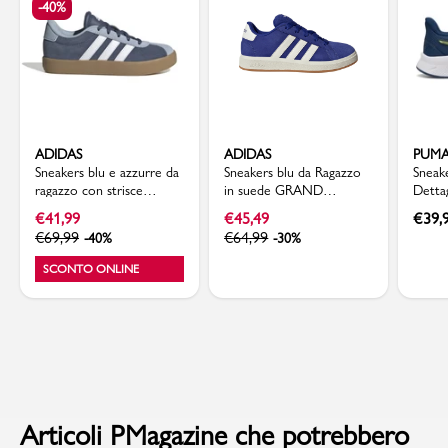
-40%
ADIDAS
ADIDAS
PUM
Sneakers blu e azzurre da
Sneakers blu da Ragazzo
Sneak
ragazzo con strisce
in suede GRAND
Detta
bianche adidas VL Court
COURT 00s adidas
Day A
€
41,99
€
45,49
€
39,
3.0 K
€
69,99
€
64,99
-40%
-30%
SCONTO ONLINE
Articoli PMagazine che potrebbero