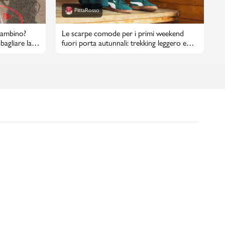
PittaRosso
bambino?
Le scarpe comode per i primi weekend
bagliare la
fuori porta autunnali: trekking leggero e
passeggiate in città