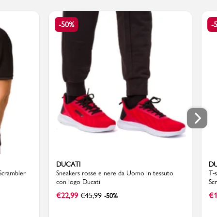
-50%
-
DUCATI
DU
Scrambler
Sneakers rosse e nere da Uomo in tessuto
T-
con logo Ducati
Sc
€
22,99
€
45,99
€
1
-50%