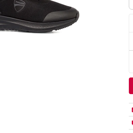
PittaRosso
Donna
mano: la guida
Back to School 2026: la guida definitiva per il
nsieri
rientro a scuola