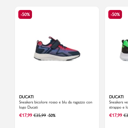
-50%
-50%
Sport
DUCATI
DUCATI
Sneakers bicolore rosso e blu da ragazzo con
Sneakers ve
logo Ducati
strappo e l
€
17,99
€
35,99
€
17,99
€
3
-50%