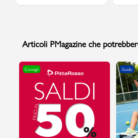
Marchi
Articoli PMagazine che potrebbero
Accedi | Registrati
Carrello
Consigli
Guide
Promo & News
negozi
contatti
pcard
Gift card