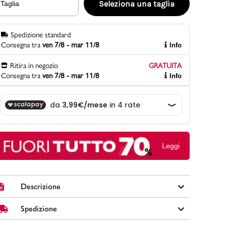
Seleziona una taglia
Taglia
Spedizione standard
PittaRosso
Consegna tra
ven 7/8 - mar 11/8
Info
Scopri di più
Gioco della scarpa al matrimonio e idee
Ritira in negozio
GRATUITA
divertenti con le calzature
Consegna tra
ven 7/8 - mar 11/8
Info
Leggi
Descrizione
Spedizione
Scarpe da ginnastica da ragazzo Ducati Fender in tessuto
nere con rinforzi sul tallone e sulla punta in sintetico, lacci