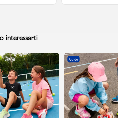
PMagazine
 interessarti
Guide