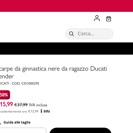
Scopri di più
VALIGIE CIAK
SALDI Donna
Scopri di più!
Acquista ora
Acquista ora
carpe da ginnastica nere da ragazzo Ducati
RONCATO
Acquista ora
Consigli
ender
UCATI
-
COD.
S351000295
Acquista
-58%
15,99
€
37,99
IVA inclusa
ecedentemente era
€
15,99
Info
Guida alle taglie