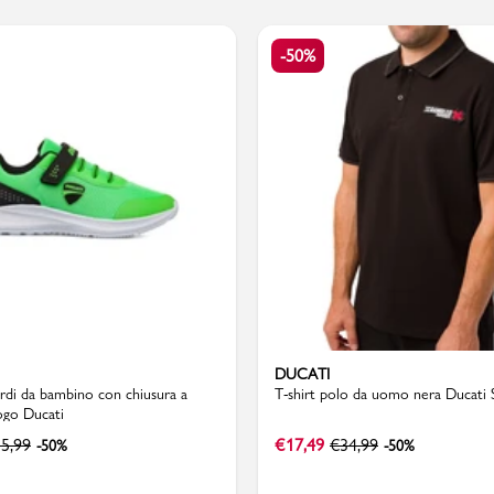
-50%
Valigie
DUCATI
rdi da bambino con chiusura a
T-shirt polo da uomo nera Ducati 
ogo Ducati
5,99
€
17,49
€
34,99
-50%
-50%