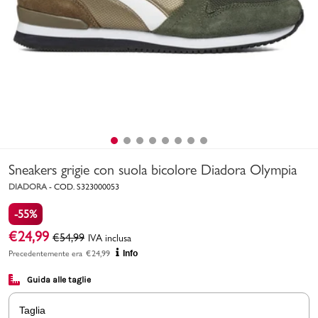
Uomo
Bambino
Sport
Valigie
Sneakers grigie con suola bicolore Diadora Olympia
DIADORA
-
COD.
S323000053
-55%
€
24,99
€
54,99
IVA inclusa
Marchi
PMagazine
Precedentemente era
€
24,99
Info
Guida alle taglie
Accedi | Registrati
Taglia
Carrello