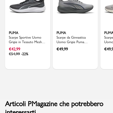
PUMA
PUMA
PUM
Scarpe Sportive Uomo
Scarpe da Ginnastica
Scarp
Grigie in Tessuto Mesh
Uomo Grigie Puma
Uomo 
Puma Skyrocket Lite 2
Scorch Runner
FlexF
€
42,99
€
49,99
€
49,
€
54,99
-22%
Articoli PMagazine che potrebbero
interessarti