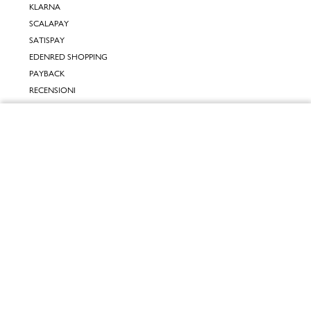
KLARNA
SCALAPAY
SATISPAY
EDENRED SHOPPING
PAYBACK
RECENSIONI
INPOST DAYS
Chiudi
INFORMATIVE
Vai al mio carrello
INFORMATIVA ONLINE
INFORMATIVA LAVORA CON NOI
INFORMATIVA ACCESSIBILITÀ
COOKIE POLICY
PREFERENZE DEI COOKIES