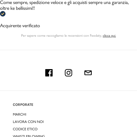
Come sempre, spedizione veloce e gli acquisti sempre una garanzia,
oltre ke bellissimi!!
Acquirente verificato
Per sapere come raccogliamo le recensioni con Feedaty
,
clicca qui.
CORPORATE
MARCHI
LAVORA CON NOI
CODICE ETICO
WHISTLEBLOWING