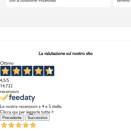
con la collezione PittaRosso
terreno 
La valutazione sul nostro sito
Ottimo
4,5
/5
14.732
recensioni
Le nostre recensioni a 4 e 5 stelle.
Clicca qui per leggerle tutte >
Precedente
Successivo