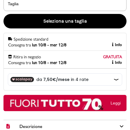
Taglia
Promo & News
Seleziona una taglia
negozi
Spedizione standard
contatti
Consegna tra
lun 10/8 - mer 12/8
Info
pcard
Ritira in negozio
GRATUITA
Consegna tra
lun 10/8 - mer 12/8
Info
Gift card
Leggi
Descrizione