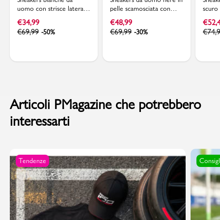
uomo con strisce laterali
pelle scamosciata con
scuro 
nere adidas VL Court 3.0
logo adidas VL Court 3.0
adida
€
34,99
€
48,99
€
52,
€
69,99
€
69,99
€
74,
-50%
-30%
Articoli PMagazine che potrebbero
interessarti
Tendenze
Consigl