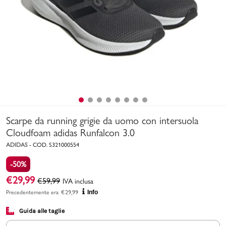
Uomo
Bambino
Sport
Valigie
Scarpe da running grigie da uomo con intersuola
Cloudfoam adidas Runfalcon 3.0
ADIDAS
-
COD.
S321000554
-50%
Marchi
PMagazine
€
29,99
€
59,99
IVA inclusa
Precedentemente era
€
29,99
Info
Accedi | Registrati
Guida alle taglie
Carrello