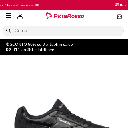
Vai al contenuto principale
🔙 Reso GRATUITO in Negozio
⏰SCONTO 50% su 3 articoli in saldo
02
11
30
05
d
ore
min
sec
SALDI
Donna