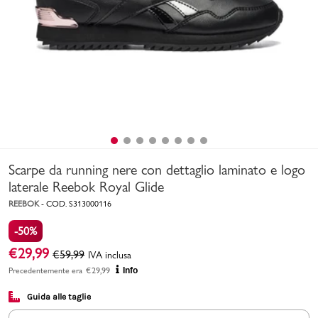
Uomo
Bambino
Sport
Valigie
Scarpe da running nere con dettaglio laminato e logo
laterale Reebok Royal Glide
REEBOK
-
COD.
S313000116
-50%
Marchi
PMagazine
€
29,99
€
59,99
IVA inclusa
Precedentemente era
€
29,99
Info
Accedi | Registrati
Guida alle taglie
Carrello