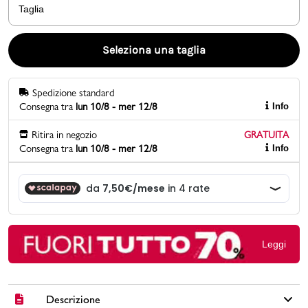
Taglia
Promo & News
Seleziona una taglia
negozi
Spedizione standard
contatti
Consegna tra
lun 10/8 - mer 12/8
Info
pcard
Ritira in negozio
GRATUITA
Consegna tra
lun 10/8 - mer 12/8
Info
Gift card
Leggi
Descrizione