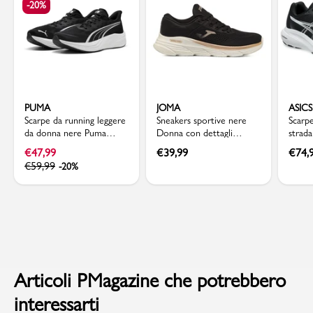
-20%
PUMA
JOMA
ASICS
Scarpe da running leggere
Sneakers sportive nere
Scarp
da donna nere Puma
Donna con dettagli
strad
Darter Pro 2
traforati Joma
Asics
€
47,99
€
39,99
€
74,
€
59,99
-20%
Articoli PMagazine che potrebbero
interessarti