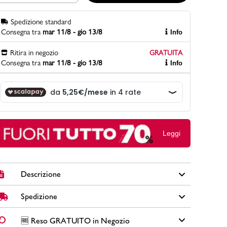
Spedizione standard
Consegna tra
mar 11/8 - gio 13/8
Info
PittaRosso
Scopri di più
Ritira in negozio
GRATUITA
Gioco della scarpa al matrimonio e idee
Consegna tra
mar 11/8 - gio 13/8
Info
divertenti con le calzature
Leggi
Descrizione
Spedizione
Scarpe da running Reebok Royal Pervader in tessuto
mesh e similpelle colore nero, grigio e giallo con suola in
gomma, fodera e sottopiede in tessuto, tiranti, dettagli
✅
Spedizione Standard GRATUITA DA € 30
➡️ Consegna in
2-
🆓 Reso GRATUITO in Negozio
traforati
, lacci tono su tono, patch logo sulla linguetta e