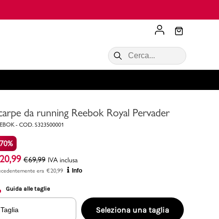
Scopri di più
VALIGIE CIAK
SALDI Donna
Scopri di più!
Acquista ora
Acquista ora
carpe da running Reebok Royal Pervader
RONCATO
Acquista ora
Consigli
EEBOK
-
COD.
S323500001
-70%
Acquista
20,99
€
69,99
IVA inclusa
ecedentemente era
€
20,99
Info
Guida alle taglie
Seleziona una taglia
Taglia