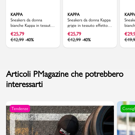
KAPPA
KAPPA
KAPP
Sneakers da donna
Sneakers da donna Kappa
Sneak
bianche Kappa in tessuto
grigie in tessuto effetto
bianc
con dettagli metallizzati
denim glitter
similp
€
25,79
€
25,79
€
29,
chiar
€
42,99
€
42,99
€
49,
-40%
-40%
Articoli PMagazine che potrebbero
interessarti
Tendenze
Consigl