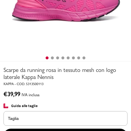
Uomo
Bambino
Sport
Valigie
Scarpe da running rosa in tessuto mesh con logo
laterale Kappa Nennis
KAPPA
-
COD.
S313500113
€
39,99
IVA inclusa
Marchi
PMagazine
Guida alle taglie
Accedi | Registrati
Taglia
Carrello