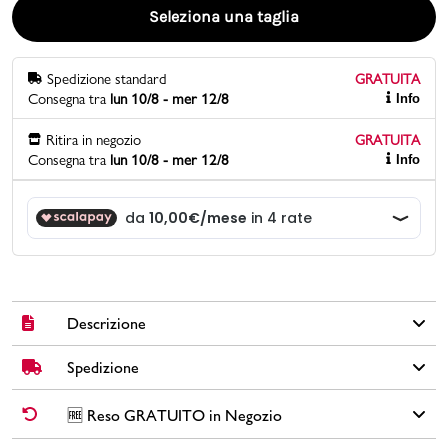
Seleziona una taglia
Promo & News
Spedizione standard
GRATUITA
negozi
Consegna tra
lun 10/8 - mer 12/8
Info
contatti
Ritira in negozio
GRATUITA
Consegna tra
lun 10/8 - mer 12/8
Info
pcard
Gift card
Descrizione
Spedizione
Scarpe da running Kappa Nennis in tessuto mesh colore rosa
con suola in gomma, fodera e sottopiede in tessuto, lacci neri,
tirante sul retro, etichetta logata sulla linguetta e logo laterale.
✅
Spedizione Standard GRATUITA DA € 30
➡️ Consegna in
2-5
🆓 Reso GRATUITO in Negozio
giorni
lavorativi. Per ordini inferiori a € 30,00 la Spedizione ha un
Brand: Kappa