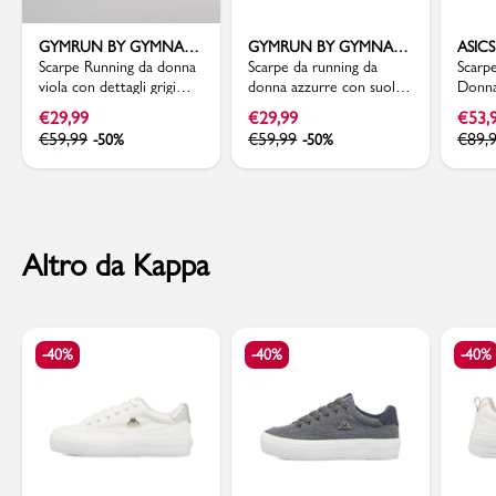
GYMRUN BY GYMNASIUM
GYMRUN BY GYMNASIUM
ASICS
Scarpe Running da donna
Scarpe da running da
Scarp
viola con dettagli grigi
donna azzurre con suola
Donna
GymRun
bianca GymRun
traspi
€
29,99
€
29,99
€
53,
EXCI
€
59,99
€
59,99
€
89,
-50%
-50%
Altro da Kappa
-40%
-40%
-40%