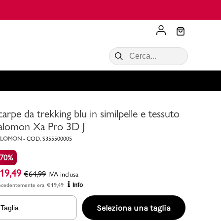
Scopri di più
VALIGIE CIAK
SALDI Donna
Scopri di più!
Acquista ora
Acquista ora
carpe da trekking blu in similpelle e tessuto
RONCATO
Acquista ora
Consigli
alomon Xa Pro 3D J
ALOMON
-
COD.
S355500005
Acquista
-70%
19,49
€
64,99
IVA inclusa
ecedentemente era
€
19,49
Info
Seleziona una taglia
Taglia