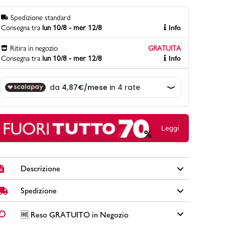
Spedizione standard
Consegna tra
lun 10/8 - mer 12/8
Info
PittaRosso
Ritira in negozio
GRATUITA
Scopri di più
Consegna tra
lun 10/8 - mer 12/8
Info
Gioco della scarpa al matrimonio e idee
divertenti con le calzature
Leggi
Descrizione
Spedizione
Scarpe da trekking Salomon Xa Pro 3D J in similpelle e
tessuto mesh colore blu con suola in gomma Contagrip,
fodera e sottopiede in tessuto, dettagli arancioni, logo
✅
Spedizione Standard GRATUITA DA € 30
➡️ Consegna in
2-
🆓 Reso GRATUITO in Negozio
sulla linguetta, lacci neri e logo laterale a contrasto.