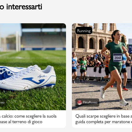
 interessarti
Valigie
Running
osso
PittaRosso
 calcio: come scegliere la suola
Quali scarpe scegliere in base a
 base al terreno di gioco
guida completa per maratone 
maratone