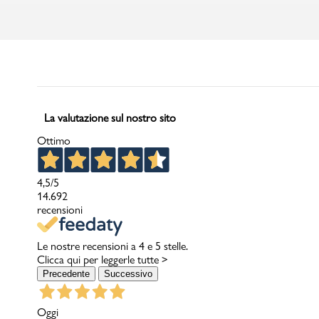
Marchi
Accedi | Registrati
La valutazione sul nostro sito
Ottimo
Carrello
Promo & News
4,5
/5
14.692
recensioni
negozi
contatti
Le nostre recensioni a 4 e 5 stelle.
Clicca qui per leggerle tutte >
Precedente
Successivo
pcard
Gift card
Oggi