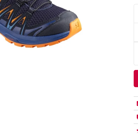
PittaRosso
Donna
mano: la guida
Back to School 2026: la guida definitiva per il
nsieri
rientro a scuola