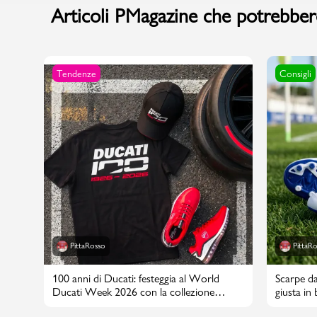
Articoli PMagazine che potrebbero
Sport
Tendenze
Consigli
PittaRosso
PittaR
100 anni di Ducati: festeggia al World
Scarpe da
Ducati Week 2026 con la collezione
giusta in
PittaRosso