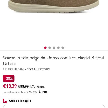
Uomo
Bambino
Sport
Valigie
Scarpe in tela beige da Uomo con lacci elastici Riflessi
Urbani
RIFLESSI URBANI
-
COD.
M1430T0029
-20%
Marchi
PMagazine
€
18,39
€
22,99
IVA inclusa
Precedentemente era
€
22,99
Info
Accedi | Registrati
Guida alle taglie
Carrello