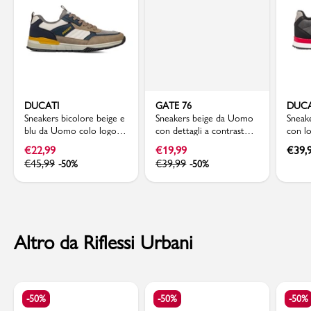
DUCATI
GATE 76
DUCA
Sneakers bicolore beige e
Sneakers beige da Uomo
Sneak
blu da Uomo colo logo
con dettagli a contrasto e
con lo
laterale Ducati
lacci frontali Gate 76
€
22,99
€
19,99
€
39,
€
45,99
€
39,99
-50%
-50%
Altro da Riflessi Urbani
-50%
-50%
-50%