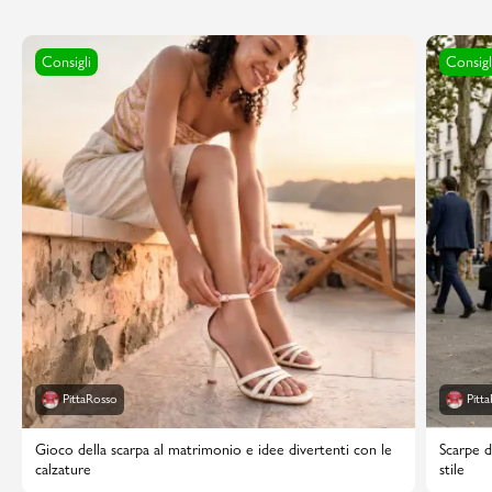
Consigli
Consigl
PittaRosso
Pitt
Gioco della scarpa al matrimonio e idee divertenti con le
Scarpe d
calzature
stile