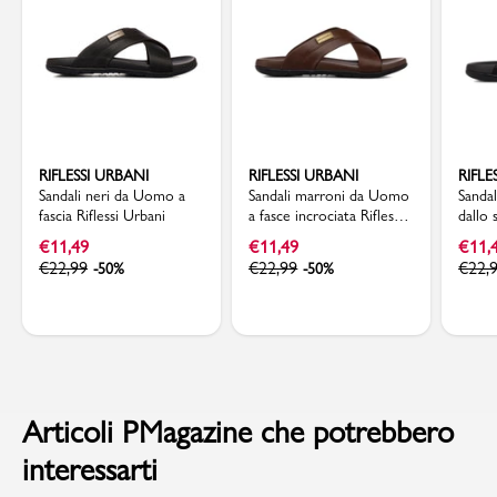
RIFLESSI URBANI
RIFLESSI URBANI
RIFLE
Sandali neri da Uomo a
Sandali marroni da Uomo
Sanda
fascia Riflessi Urbani
a fasce incrociata Riflessi
dallo 
Urbani
raffin
€
11,49
€
11,49
€
11,
€
22,99
€
22,99
€
22,
-50%
-50%
Articoli PMagazine che potrebbero
interessarti