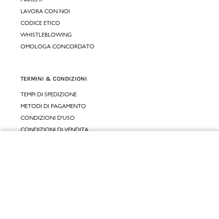
LAVORA CON NOI
CODICE ETICO
WHISTLEBLOWING
OMOLOGA CONCORDATO
TERMINI & CONDIZIONI
TEMPI DI SPEDIZIONE
METODI DI PAGAMENTO
CONDIZIONI D'USO
CONDIZIONI DI VENDITA
GARANZIA LEGALE
Chiudi
GARANZIA CONVENZIONALE
Vai al mio carrello
SERVIZIO CLIENTI
CONTATTACI
RESI E RIMBORSI