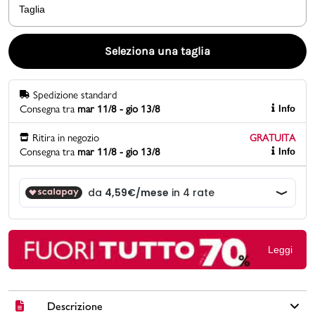
Taglia
Promo & News
Seleziona una taglia
negozi
Spedizione standard
contatti
Consegna tra
mar 11/8 - gio 13/8
Info
pcard
Ritira in negozio
GRATUITA
Consegna tra
mar 11/8 - gio 13/8
Info
Gift card
Leggi
Descrizione