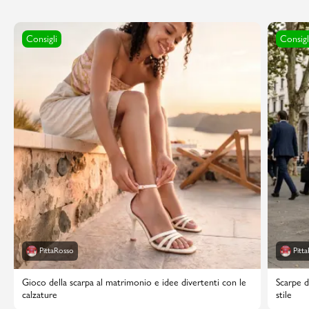
Consigli
Consigl
PittaRosso
Pitt
Gioco della scarpa al matrimonio e idee divertenti con le
Scarpe d
calzature
stile