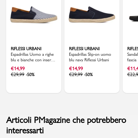
RIFLESSI URBANI
RIFLESSI URBANI
RIFLE
Espadrillas Uomo a righe
Espadrillas Slip-on uomo
Sanda
blu e bianche con inserti
blu navy Riflessi Urbani
fascia
in tessuto Riflessi Urbani
€
14,99
€
14,99
€
11,
€
29,99
€
29,99
€
22,
-50%
-50%
Articoli PMagazine che potrebbero
interessarti