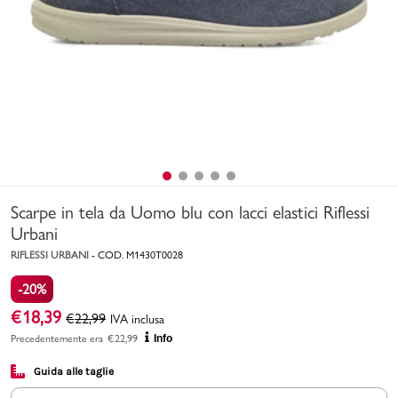
Uomo
Bambino
Sport
Valigie
Scarpe in tela da Uomo blu con lacci elastici Riflessi
Urbani
RIFLESSI URBANI
-
COD.
M1430T0028
-20%
Marchi
PMagazine
€
18,39
€
22,99
IVA inclusa
Precedentemente era
€
22,99
Info
Accedi | Registrati
Guida alle taglie
Carrello