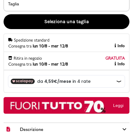
Taglia
Promo & News
Seleziona una taglia
negozi
Spedizione standard
contatti
Consegna tra
lun 10/8 - mer 12/8
Info
pcard
Ritira in negozio
GRATUITA
Consegna tra
lun 10/8 - mer 12/8
Info
Gift card
Leggi
Descrizione