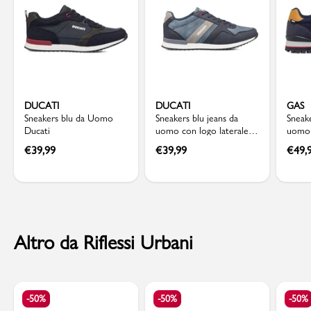
DUCATI
DUCATI
GAS
Sneakers blu da Uomo
Sneakers blu jeans da
Sneake
Ducati
uomo con logo laterale
uomo 
Ducati
Gas
€
39,99
€
39,99
€
49,
Altro da Riflessi Urbani
-50%
-50%
-50%