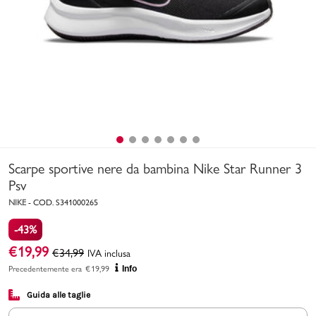
Uomo
Bambino
Sport
Valigie
Scarpe sportive nere da bambina Nike Star Runner 3
Psv
NIKE
-
COD.
S341000265
-43%
Marchi
PMagazine
€
19,99
€
34,99
IVA inclusa
Precedentemente era
€
19,99
Info
Accedi | Registrati
Guida alle taglie
Carrello