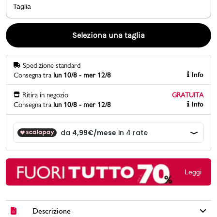
Taglia
Promo & News
Seleziona una taglia
negozi
Spedizione standard
contatti
Consegna tra
lun 10/8 - mer 12/8
Info
pcard
Ritira in negozio
GRATUITA
Consegna tra
lun 10/8 - mer 12/8
Info
Gift card
Leggi
Descrizione