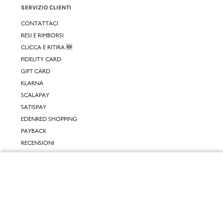
SERVIZIO CLIENTI
CONTATTACI
RESI E RIMBORSI
CLICCA E RITIRA 🆕
FIDELITY CARD
GIFT CARD
KLARNA
SCALAPAY
SATISPAY
EDENRED SHOPPING
PAYBACK
RECENSIONI
INPOST DAYS
Chiudi
INFORMATIVE
Vai al mio carrello
INFORMATIVA ONLINE
INFORMATIVA LAVORA CON NOI