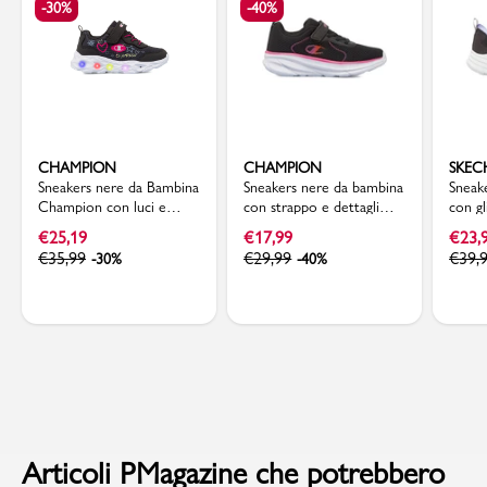
-30%
-40%
CHAMPION
CHAMPION
SKEC
Sneakers nere da Bambina
Sneakers nere da bambina
Sneak
Champion con luci e
con strappo e dettagli
con gl
strappo
rosa Champion
Skech
€
25,19
€
17,99
€
23,
€
35,99
€
29,99
€
39,
-30%
-40%
Articoli PMagazine che potrebbero