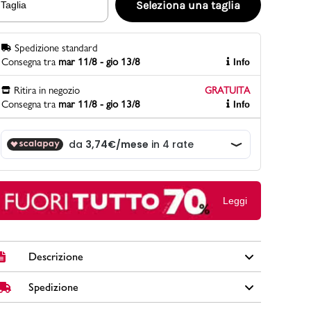
Seleziona una taglia
Taglia
Spedizione standard
PittaRosso
Consegna tra
mar 11/8 - gio 13/8
Info
Scopri di più
Gioco della scarpa al matrimonio e idee
Ritira in negozio
GRATUITA
divertenti con le calzature
Consegna tra
mar 11/8 - gio 13/8
Info
Leggi
Descrizione
Spedizione
Scarpe sportive da bambino Ducati Backfire 3 PS in
similpelle e tessuto mesh colore nero con suola in