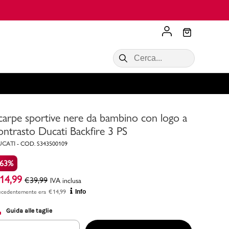
Scopri di più
VALIGIE CIAK
SALDI Donna
Scopri di più!
Acquista ora
Acquista ora
carpe sportive nere da bambino con logo a
RONCATO
Acquista ora
Consigli
ontrasto Ducati Backfire 3 PS
UCATI
-
COD.
S343500109
Acquista
-63%
14,99
€
39,99
IVA inclusa
ecedentemente era
€
14,99
Info
Guida alle taglie