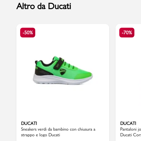
Altro da Ducati
Marchi
-50%
-70%
Accedi | Registrati
Carrello
Promo & News
negozi
contatti
pcard
DUCATI
DUCATI
Sneakers verdi da bambino con chiusura a
Pantaloni j
strappo e logo Ducati
Ducati Cor
Gift card