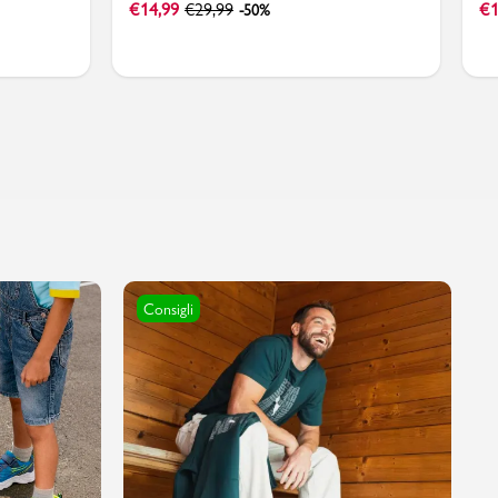
€
14,99
€
29,99
€
1
-50%
Consigli