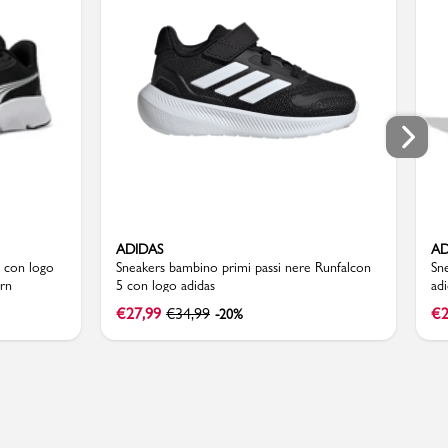
ADIDAS
AD
a con logo
Sneakers bambino primi passi nere Runfalcon
Sn
rn
5 con logo adidas
ad
€
27,99
€
34,99
€
2
-20%