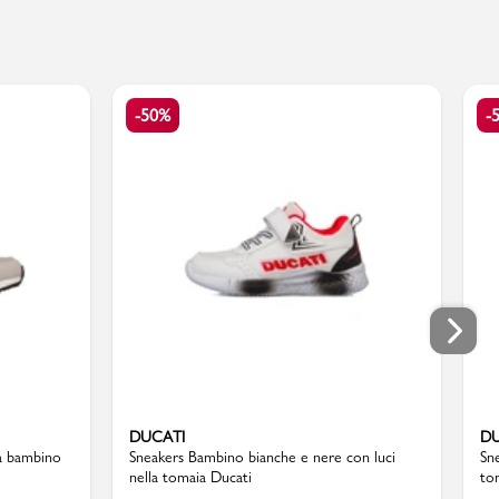
-50%
-
DUCATI
DU
da bambino
Sneakers Bambino bianche e nere con luci
Sn
nella tomaia Ducati
to