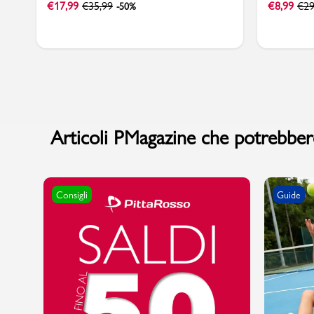
€
17,99
€
35,99
€
8,99
€
29
-50%
Articoli PMagazine che potrebbero
Consigli
Guide