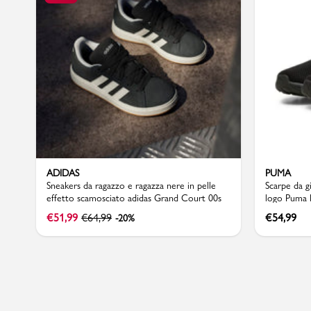
Sport
ADIDAS
PUMA
Sneakers da ragazzo e ragazza nere in pelle
Scarpe da g
effetto scamosciato adidas Grand Court 00s
logo Puma 
€
51,99
€
64,99
€
54,99
-20%