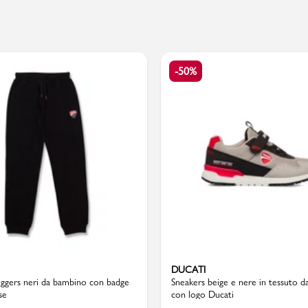
PMagazine
-50%
DUCATI
oggers neri da bambino con badge
Sneakers beige e nere in tessuto 
se
con logo Ducati