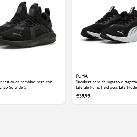
Valigie
PUMA
innastica da bambino nere con
Sneakers nere da ragazzo e ragazz
Enzo Softride 5
laterale Puma FlexFocus Lite Mode
€
39,99