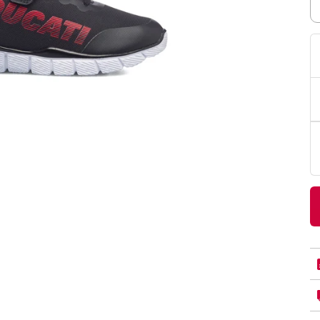
PittaRosso
Donna
mano: la guida
Back to School 2026: la guida definitiva per il
nsieri
rientro a scuola