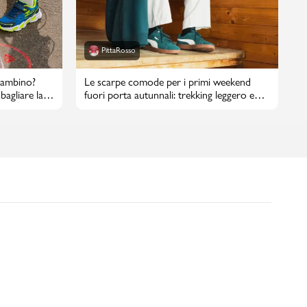
PittaRosso
bambino?
Le scarpe comode per i primi weekend
bagliare la
fuori porta autunnali: trekking leggero e
passeggiate in città