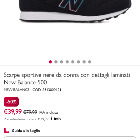
Uomo
Bambino
Sport
Valigie
Scarpe sportive nere da donna con dettagli laminati
New Balance 500
NEW BALANCE
-
COD.
S313000121
-50%
Marchi
PMagazine
€
39,99
€
79,99
IVA inclusa
Precedentemente era
€
39,99
Info
Accedi | Registrati
Guida alle taglie
Carrello