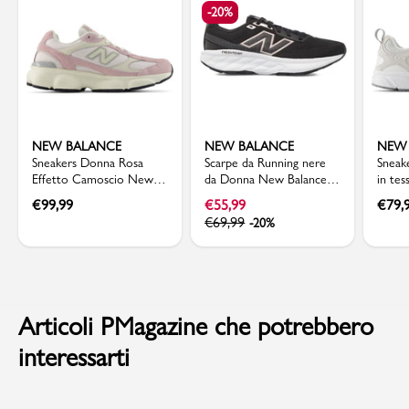
-20%
NEW BALANCE
NEW BALANCE
NEW
Sneakers Donna Rosa
Scarpe da Running nere
Sneak
Effetto Camoscio New
da Donna New Balance
in te
Balance 603 Chunky
Fresh Foam 520
Balan
€
99,99
€
55,99
€
79,
Outsole
€
69,99
-20%
Articoli PMagazine che potrebbero
interessarti