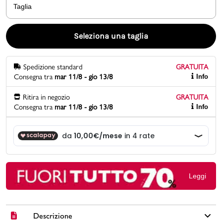
Taglia
Promo & News
Seleziona una taglia
negozi
Spedizione standard
GRATUITA
contatti
Consegna tra
mar 11/8 - gio 13/8
Info
pcard
Ritira in negozio
GRATUITA
Consegna tra
mar 11/8 - gio 13/8
Info
Gift card
Leggi
Descrizione