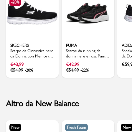
-20%
SKECHERS
PUMA
ADID
Scarpe da Ginnastica nere
Scarpe da running da
Sneak
da Donna con Memory
donna nere e rosa Puma
da Do
Foam Skechers Graceful
Skyrocket Lite 2
adida
€
43,99
€
42,99
€
59,
€
54,99
€
54,99
-20%
-22%
Altro da New Balance
New
Fresh Foam
New