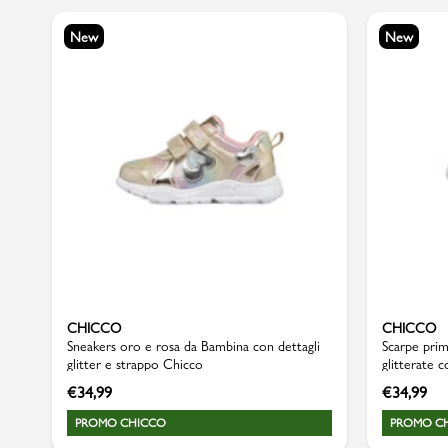
New
New
Sport
CHICCO
CHICCO
Sneakers oro e rosa da Bambina con dettagli
Scarpe prim
glitter e strappo Chicco
glitterate 
€
34,99
€
34,99
PROMO CHICCO
PROMO C