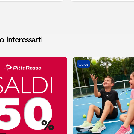
PMagazine
 interessarti
Guide