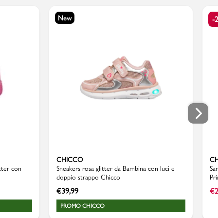
New
-
CHICCO
C
tter con
Sneakers rosa glitter da Bambina con luci e
San
doppio strappo Chicco
Pr
€
39,99
€
2
PROMO CHICCO