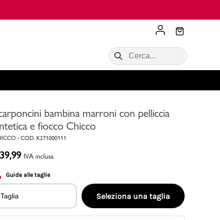
Scopri di più
VALIGIE CIAK
SALDI Donna
Scopri di più!
Acquista ora
Acquista ora
carponcini bambina marroni con pelliccia
RONCATO
Acquista ora
Consigli
intetica e fiocco Chicco
HICCO
-
COD.
K271000111
Acquista
39,99
IVA inclusa
Guida alle taglie
Seleziona una taglia
Taglia