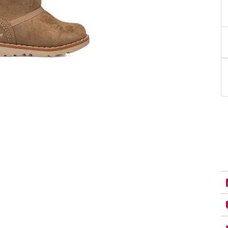
PittaRosso
Donna
mano: la guida
Back to School 2026: la guida definitiva per il
nsieri
rientro a scuola