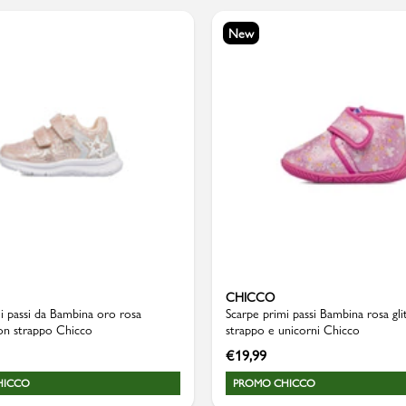
New
Valigie
CHICCO
i passi da Bambina oro rosa
Scarpe primi passi Bambina rosa gli
con strappo Chicco
strappo e unicorni Chicco
€
19,99
HICCO
PROMO CHICCO