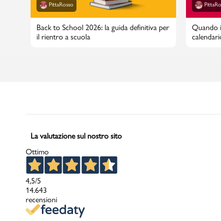
PittaRosso
PittaR
Back to School 2026: la guida definitiva per
Quando in
il rientro a scuola
calendari
La valutazione sul nostro sito
Ottimo
4,5
/5
14.643
recensioni