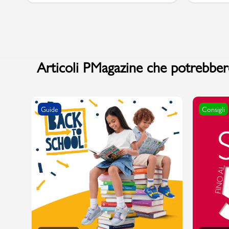
Marchi
Articoli PMagazine che potrebbero
Accedi | Registrati
Carrello
Guide
Consigli
Promo & News
negozi
contatti
pcard
Gift card