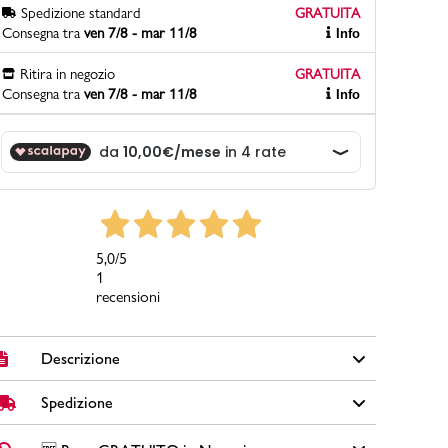
Spedizione standard
GRATUITA
Consegna tra
ven 7/8 - mar 11/8
Info
Ritira in negozio
GRATUITA
PittaRosso
Consegna tra
ven 7/8 - mar 11/8
Info
Scopri di più
Gioco della scarpa al matrimonio e idee
divertenti con le calzature
5,0
/5
1
recensioni
Descrizione
Spedizione
Scarponcini bambina primi passi Chicco in tessuto
marrone effetto scamosciato, fodera interna e colletto
realizzato con pelliccia sintetica, fiocco sul retro e zip