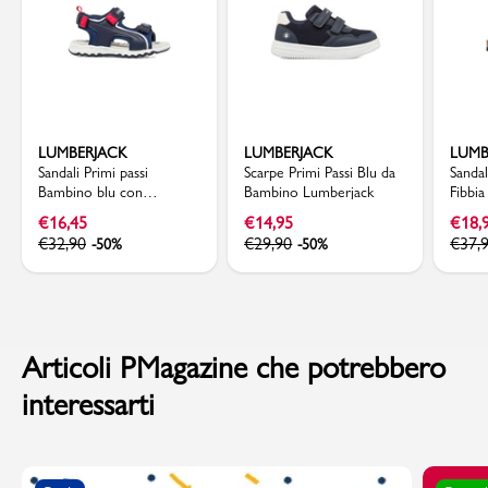
LUMBERJACK
LUMBERJACK
LUMB
Sandali Primi passi
Scarpe Primi Passi Blu da
Sanda
Bambino blu con
Bambino Lumberjack
Fibbi
sottopiede in pelle
Passi
€
16,45
€
14,95
€
18,
Lumberjack
€
32,90
€
29,90
€
37,
-50%
-50%
Articoli PMagazine che potrebbero
interessarti