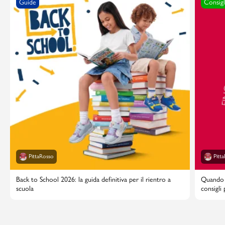
Guide
Consigl
PittaRosso
Pitt
Back to School 2026: la guida definitiva per il rientro a
Quando i
scuola
consigli