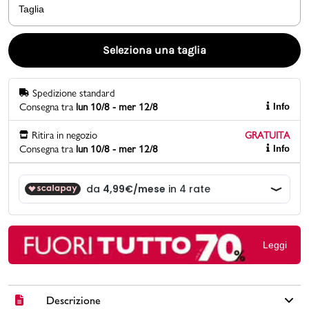
Taglia
Promo & News
Seleziona una taglia
negozi
Spedizione standard
contatti
Consegna tra
lun 10/8 - mer 12/8
Info
pcard
Ritira in negozio
GRATUITA
Consegna tra
lun 10/8 - mer 12/8
Info
Gift card
Leggi
Descrizione