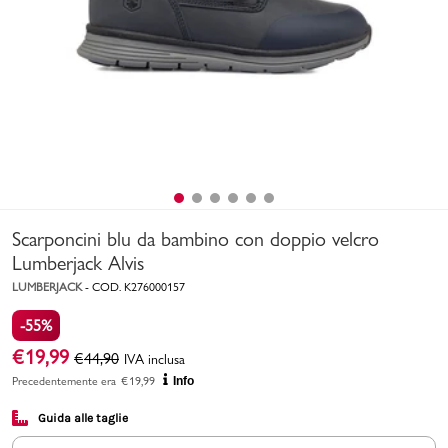
Uomo
Bambino
Sport
Valigie
Scarponcini blu da bambino con doppio velcro
Lumberjack Alvis
LUMBERJACK
-
COD.
K276000157
-55%
Marchi
PMagazine
€
19,99
€
44,90
IVA inclusa
Precedentemente era
€
19,99
Info
Accedi | Registrati
Guida alle taglie
Carrello