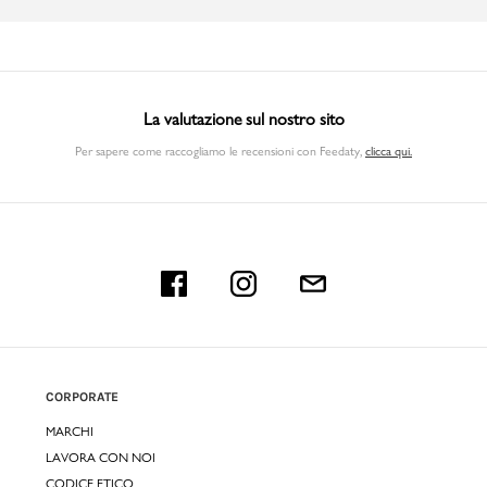
La valutazione sul nostro sito
Per sapere come raccogliamo le recensioni con Feedaty
,
clicca qui.
CORPORATE
MARCHI
LAVORA CON NOI
CODICE ETICO