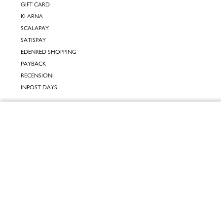
GIFT CARD
KLARNA
SCALAPAY
SATISPAY
EDENRED SHOPPING
PAYBACK
RECENSIONI
INPOST DAYS
INFORMATIVE
Chiudi
INFORMATIVA ONLINE
INFORMATIVA LAVORA CON NOI
Vai al mio carrello
INFORMATIVA ACCESSIBILITÀ
COOKIE POLICY
PREFERENZE DEI COOKIES