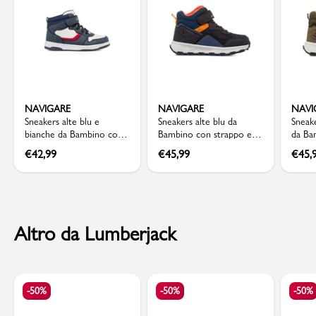
NAVIGARE
NAVIGARE
NAVI
Sneakers alte blu e
Sneakers alte blu da
Sneake
bianche da Bambino con
Bambino con strappo e
da Ba
strappo Navigare
inserti arancioni Navigare
Navig
€
42,99
€
45,99
€
45,
Altro da Lumberjack
-50%
-50%
-50%