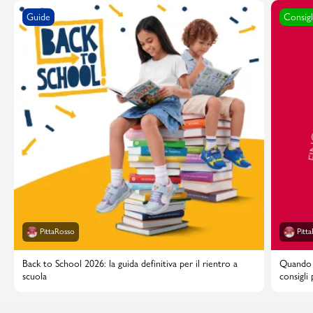
Guide
Consigl
PittaRosso
Pitt
Back to School 2026: la guida definitiva per il rientro a
Quando i
scuola
consigli