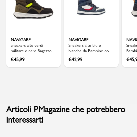
NAVIGARE
NAVIGARE
NAVI
Sneakers alte verdi
Sneakers alte blu e
Sneake
militare e nere Ragazzo
bianche da Bambino con
Bambi
Navigare
strappo Navigare
insert
€
45,99
€
42,99
€
45,
Articoli PMagazine che potrebbero
interessarti