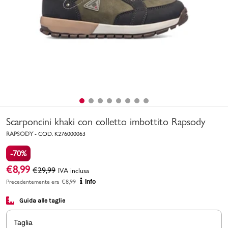
Uomo
Bambino
Sport
Valigie
Scarponcini khaki con colletto imbottito Rapsody
RAPSODY
-
COD.
K276000063
-70%
€
8,99
€
29,99
IVA inclusa
Marchi
PMagazine
Precedentemente era
€
8,99
Info
Guida alle taglie
Accedi | Registrati
Taglia
Carrello