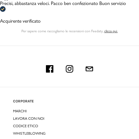
Precisi, abbastanza veloci. Pacco ben confezionato Buon servizio
Acquirente verificato
Per sapere come raccogliamo le recensioni con Feedaty
,
clicca qui.
CORPORATE
MARCHI
LAVORA CON NOI
CODICE ETICO
WHISTLEBLOWING