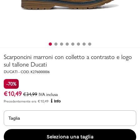
Uomo
Bambino
Sport
Valigie
Scarponcini marroni con colletto a contrasto e logo
sul tallone Ducati
DUCATI
-
COD.
K276000006
-70%
€
10,49
€
34,99
IVA inclusa
Precedentemente era
€
10,49
Info
Marchi
PMagazine
Taglia
Accedi | Registrati
Seleziona una taglia
Carrello