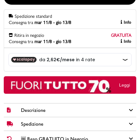
Promo & News
Spedizione standard
Consegna tra
mar 11/8 - gio 13/8
Info
negozi
Ritira in negozio
GRATUITA
Consegna tra
mar 11/8 - gio 13/8
Info
contatti
pcard
Gift card
Leggi
Descrizione
Spedizione
Scarponcini Ducati in similpelle color marrone con suola in
gomma, fodera e sottopiede in tessuto, occhielli in metallo, lacci
bicolore, zip laterale, tirante sul retro, colletto imbottito, patch
✅
Spedizione Standard GRATUITA DA € 30
➡️ Consegna in
2-5
🆓 Reso GRATUITO in Negozio