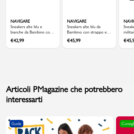
NAVIGARE
NAVIGARE
NAVI
Sneakers alte blu e
Sneakers alte blu da
Sneake
bianche da Bambino con
Bambino con strappo e
milit
strappo Navigare
inserti arancioni Navigare
Navig
€
42,99
€
45,99
€
45,
Articoli PMagazine che potrebbero
interessarti
Guide
Consigl