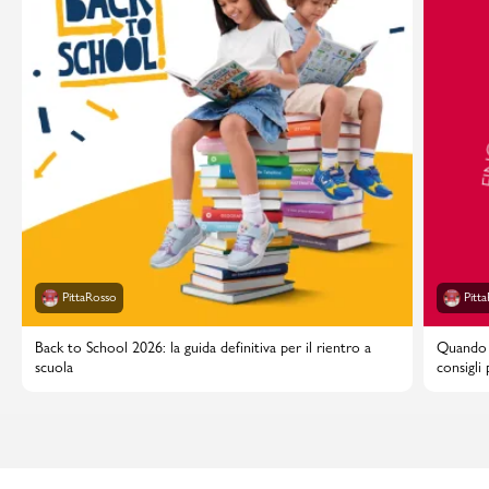
PittaRosso
Pitt
Back to School 2026: la guida definitiva per il rientro a
Quando i
scuola
consigli