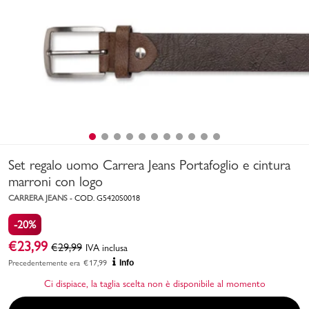
Uomo
Bambino
Sport
Valigie
Set regalo uomo Carrera Jeans Portafoglio e cintura
marroni con logo
CARRERA JEANS
-
COD.
G5420S0018
-20%
Marchi
PMagazine
€
23,99
€
29,99
IVA inclusa
Precedentemente era
€
17,99
Info
Accedi | Registrati
Ci dispiace, la taglia scelta non è disponibile al momento
Carrello