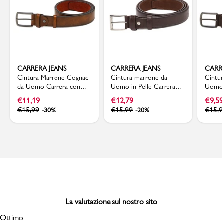
CARRERA JEANS
CARRERA JEANS
CARR
Cintura Marrone Cognac
Cintura marrone da
Cintu
da Uomo Carrera con
Uomo in Pelle Carrera
Uomo 
fibbia in metallo
Jeans
in met
€
11,19
€
12,79
€
9,5
€
15,99
€
15,99
€
15,
-30%
-20%
La valutazione sul nostro sito
Ottimo