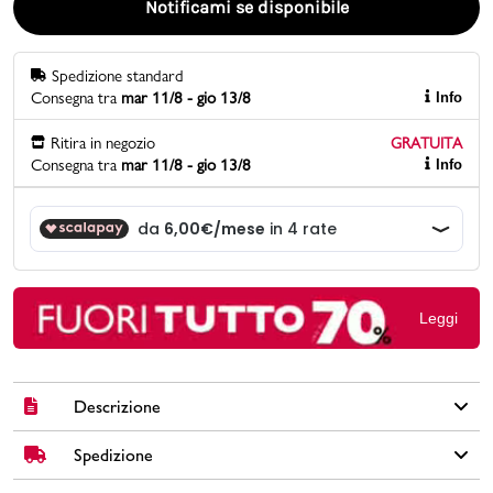
Notificami se disponibile
Promo & News
Spedizione standard
Consegna tra
mar 11/8 - gio 13/8
Info
negozi
Ritira in negozio
GRATUITA
contatti
Consegna tra
mar 11/8 - gio 13/8
Info
pcard
Gift card
Leggi
Descrizione
Spedizione
Il set regalo Carrera da uomo è l'abbinamento perfetto di stile
e praticità, ideale per ogni occasione. Include un portafoglio bi-