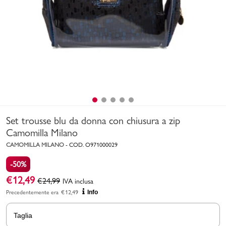
Uomo
Bambino
Sport
Valigie
Set trousse blu da donna con chiusura a zip
Camomilla Milano
CAMOMILLA MILANO
-
COD.
O971000029
-50%
Marchi
PMagazine
€
12,49
€
24,99
IVA inclusa
Precedentemente era
€
12,49
Info
Accedi | Registrati
Taglia
Carrello