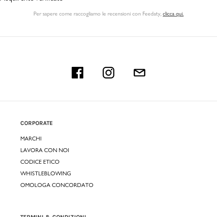
Per sapere come raccogliamo le recensioni con Feedaty
,
clicca qui.
CORPORATE
MARCHI
LAVORA CON NOI
CODICE ETICO
WHISTLEBLOWING
OMOLOGA CONCORDATO
TERMINI & CONDIZIONI