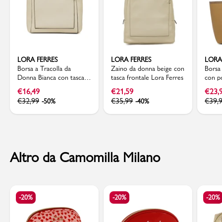
LORA FERRES
LORA FERRES
LORA
Borsa a Tracolla da
Zaino da donna beige con
Borsa
Donna Bianca con tasca
tasca frontale Lora Ferres
con p
Lora Ferres
contr
€
16,49
€
21,59
€
23,
€
32,99
€
35,99
€
39,
-50%
-40%
Altro da Camomilla Milano
-20%
-20%
-20%