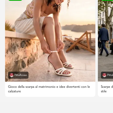
PittaRosso
Pitt
Gioco della scarpa al matrimonio e idee divertenti con le
Scarpe d
calzature
stile