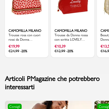
CAMOMILLA MILANO
CAMOMILLA MILANO
CAMO
Trousse rosa con cuori
Trousse da Donna rossa
Beaut
rossi da Donna
con scritta LOVELY
Donna
Camomilla Milano
THINGS Camomilla
quadr
€
19,99
€
10,39
€
13,
Milano
€
24,99
€
12,99
€
16,
-20%
-20%
Articoli PMagazine che potrebbero
interessarti
Consigli
Consigl