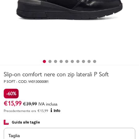
Uomo
Bambino
Sport
Valigie
Slip-on comfort nere con zip laterali P Soft
P SOFT
-
COD.
W013000081
-60%
€
15,99
€
39,99
IVA inclusa
Marchi
PMagazine
Precedentemente era
€
15,99
Info
Guida alle taglie
Accedi | Registrati
Taglia
Carrello