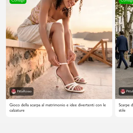
Consigli
Consigl
PittaRosso
Pitt
Gioco della scarpa al matrimonio e idee divertenti con le
Scarpe d
calzature
stile