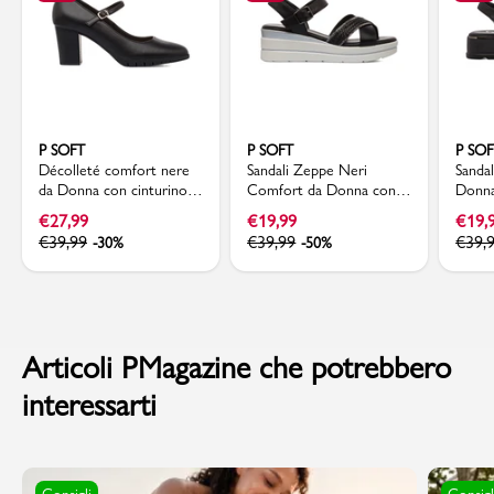
P SOFT
P SOFT
P SO
Décolleté comfort nere
Sandali Zeppe Neri
Sanda
da Donna con cinturino e
Comfort da Donna con
Donn
tacco a blocco 7 cm P
motivo Intreccio P Soft
cintur
€
27,99
€
19,99
€
19,
Soft
€
39,99
€
39,99
€
39,
-30%
-50%
Articoli PMagazine che potrebbero
interessarti