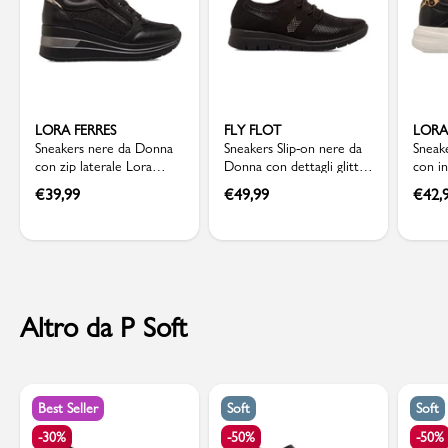
LORA FERRES
FLY FLOT
LORA
Sneakers nere da Donna
Sneakers Slip-on nere da
Sneak
con zip laterale Lora
Donna con dettagli glitter
con in
Ferres
Fly Flot
leopa
€
39,99
€
49,99
€
42,
Altro da P Soft
Best Seller
Soft
Soft
-30%
-50%
-50%