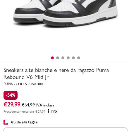
Uomo
Bambino
Sport
Valigie
Sneakers alte bianche e nere da ragazzo Puma
Rebound V6 Mid Jr
PUMA
-
COD.
S352500180
-54%
Marchi
PMagazine
€
29,99
€
64,99
IVA inclusa
Precedentemente era
€
29,99
Info
Accedi | Registrati
Guida alle taglie
Carrello