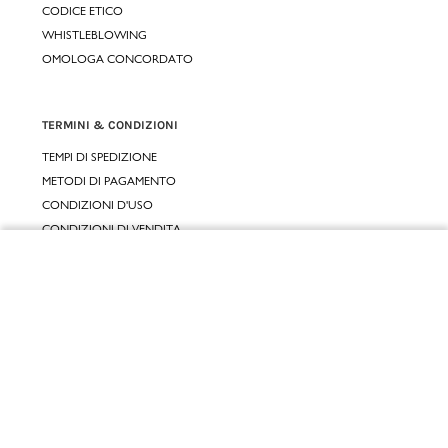
CODICE ETICO
WHISTLEBLOWING
OMOLOGA CONCORDATO
TERMINI & CONDIZIONI
TEMPI DI SPEDIZIONE
METODI DI PAGAMENTO
CONDIZIONI D'USO
CONDIZIONI DI VENDITA
GARANZIA LEGALE
Chiudi
GARANZIA CONVENZIONALE
Vai al mio carrello
SERVIZIO CLIENTI
CONTATTACI
RESI E RIMBORSI
CLICCA E RITIRA 🆕
FIDELITY CARD