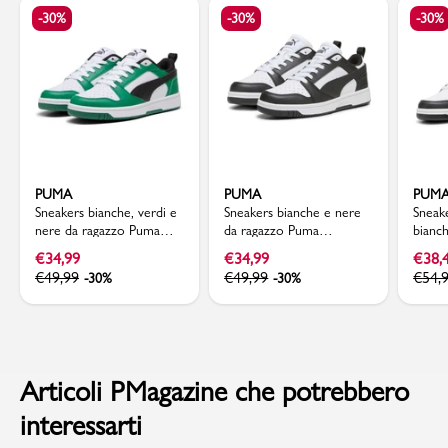
-30%
-30%
-30%
PUMA
PUMA
PUM
Sneakers bianche, verdi e
Sneakers bianche e nere
Sneake
nere da ragazzo Puma
da ragazzo Puma
bianch
Rebound V6 Lo Jr
Rebound V6 Lo Jr
e gri
€
34,99
€
34,99
€
38,
€
49,99
€
49,99
€
54,
-30%
-30%
Articoli PMagazine che potrebbero
interessarti