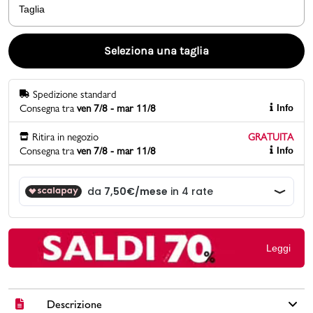
Taglia
Promo & News
Seleziona una taglia
negozi
Spedizione standard
contatti
Consegna tra
ven 7/8 - mar 11/8
Info
pcard
Ritira in negozio
GRATUITA
Consegna tra
ven 7/8 - mar 11/8
Info
Gift card
Leggi
Descrizione