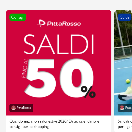
Consigli
Guide
PittaRosso
Pitt
Quando iniziano i saldi estivi 2026? Date, calendario e
Sandali 
consigli per lo shopping
per i gen