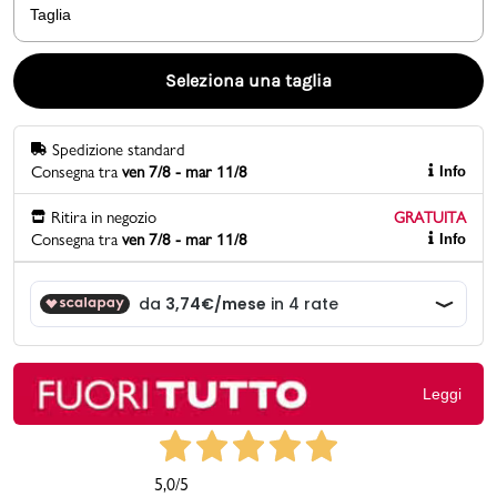
Taglia
Promo & News
Seleziona una taglia
negozi
Spedizione standard
contatti
Consegna tra
ven 7/8 - mar 11/8
Info
pcard
Ritira in negozio
GRATUITA
Consegna tra
ven 7/8 - mar 11/8
Info
Gift card
Leggi
5,0
/5