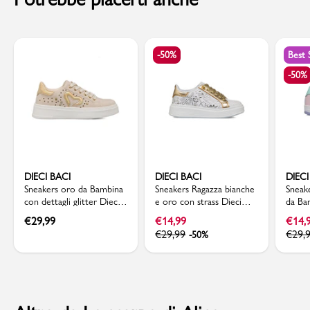
-50%
Best 
-50%
DIECI BACI
DIECI BACI
DIECI
Sneakers oro da Bambina
Sneakers Ragazza bianche
Sneak
con dettagli glitter Dieci
e oro con strass Dieci
da Ba
Baci
Baci
dettag
€
29,99
€
14,99
€
14,
Baci
€
29,99
€
29,
-50%