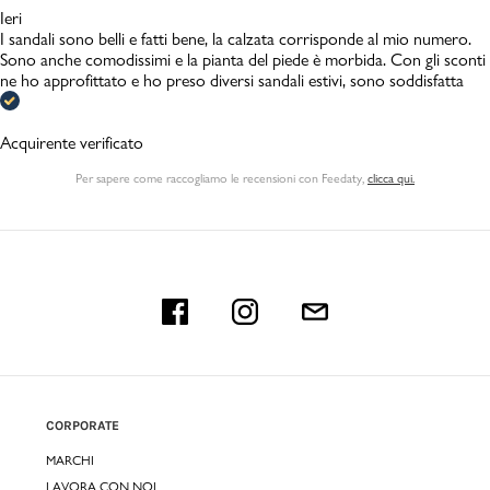
Ieri
I sandali sono belli e fatti bene, la calzata corrisponde al mio numero.
Sono anche comodissimi e la pianta del piede è morbida. Con gli sconti
ne ho approfittato e ho preso diversi sandali estivi, sono soddisfatta
Acquirente verificato
Per sapere come raccogliamo le recensioni con Feedaty
,
clicca qui.
CORPORATE
MARCHI
LAVORA CON NOI