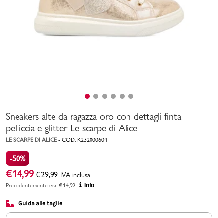
Uomo
Bambino
Sport
Valigie
Sneakers alte da ragazza oro con dettagli finta
pelliccia e glitter Le scarpe di Alice
LE SCARPE DI ALICE
-
COD.
K232000604
-50%
Marchi
PMagazine
€
14,99
€
29,99
IVA inclusa
Precedentemente era
€
14,99
Info
Accedi | Registrati
Guida alle taglie
Carrello