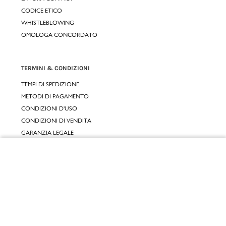
CODICE ETICO
WHISTLEBLOWING
OMOLOGA CONCORDATO
TERMINI & CONDIZIONI
TEMPI DI SPEDIZIONE
METODI DI PAGAMENTO
CONDIZIONI D'USO
CONDIZIONI DI VENDITA
GARANZIA LEGALE
GARANZIA CONVENZIONALE
Chiudi
SERVIZIO CLIENTI
Vai al mio carrello
CONTATTACI
RESI E RIMBORSI
CLICCA E RITIRA 🆕