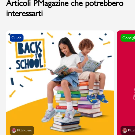
Articoli PMagazine che potrebbero
interessarti
Guide
Consigl
PittaRosso
Pitt