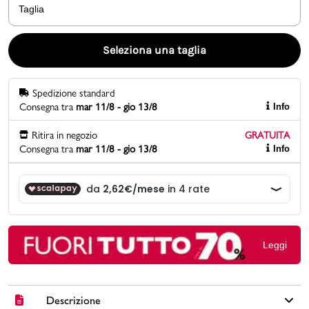
Taglia
Promo & News
Seleziona una taglia
negozi
Spedizione standard
contatti
Consegna tra
mar 11/8 - gio 13/8
Info
pcard
Ritira in negozio
GRATUITA
Consegna tra
mar 11/8 - gio 13/8
Info
Gift card
Leggi
Descrizione