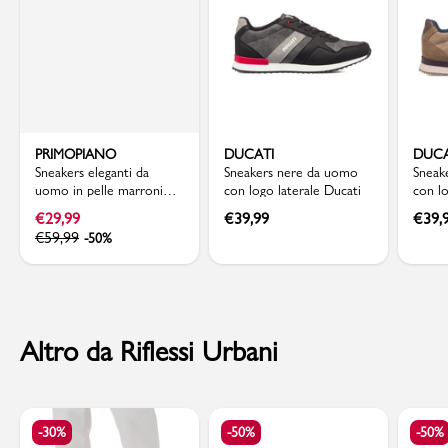
PRIMOPIANO
DUCATI
DUCA
Sneakers eleganti da
Sneakers nere da uomo
Sneak
uomo in pelle marroni
con logo laterale Ducati
con lo
Primo Piano
€
29,99
€
39,99
€
39,
€
59,99
-50%
Altro da Riflessi Urbani
-30%
-50%
-50%