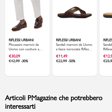
RIFLESSI URBANI
RIFLESSI URBANI
RIFLE
Mocassini marroni da
Sandali marroni da Uomo
Sanda
Uomo con cuciture a
a fasce incrociata Riflessi
Rifles
vista Riflessi Urbani
Urbani
€
30,09
€
11,49
€
12,
€
42,99
€
22,99
€
25,
-30%
-50%
Articoli PMagazine che potrebbero
interessarti