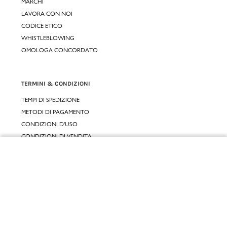
MARCHI
LAVORA CON NOI
CODICE ETICO
WHISTLEBLOWING
OMOLOGA CONCORDATO
TERMINI & CONDIZIONI
TEMPI DI SPEDIZIONE
METODI DI PAGAMENTO
CONDIZIONI D'USO
CONDIZIONI DI VENDITA
GARANZIA LEGALE
Chiudi
GARANZIA CONVENZIONALE
Vai al mio carrello
SERVIZIO CLIENTI
CONTATTACI
RESI E RIMBORSI