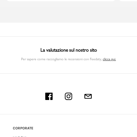
La valutazione sul nostro sito
Per sapere come raccogliamo le recensioni con Feedaty
,
clicca qui.
CORPORATE