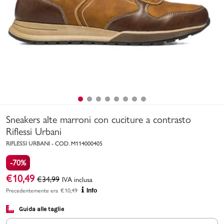
Uomo
Bambino
Sport
Valigie
Sneakers alte marroni con cuciture a contrasto
Riflessi Urbani
RIFLESSI URBANI
-
COD.
M114000405
-70%
Marchi
PMagazine
€
10,49
€
34,99
IVA inclusa
Precedentemente era
€
10,49
Info
Accedi | Registrati
Guida alle taglie
Carrello