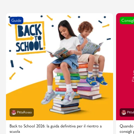
Guide
Consigl
PittaRosso
Pitt
Back to School 2026: la guida definitiva per il rientro a
Quando i
scuola
consigli