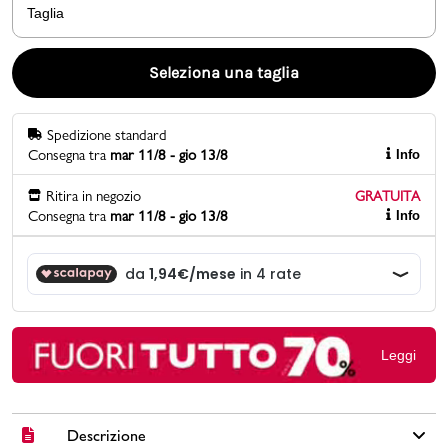
Taglia
Promo & News
Seleziona una taglia
negozi
Spedizione standard
contatti
Consegna tra
mar 11/8 - gio 13/8
Info
pcard
Ritira in negozio
GRATUITA
Consegna tra
mar 11/8 - gio 13/8
Info
Gift card
Leggi
Descrizione