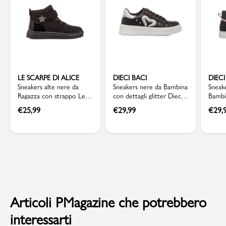
LE SCARPE DI ALICE
DIECI BACI
DIECI
Sneakers alte nere da
Sneakers nere da Bambina
Sneake
Ragazza con strappo Le
con dettagli glitter Dieci
Bambin
scarpe di Alice
Baci
Baci
€
25,99
€
29,99
€
29,
Articoli PMagazine che potrebbero
interessarti