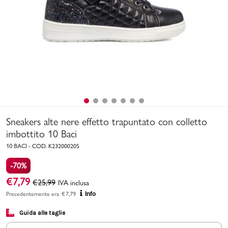
Uomo
Bambino
Sport
Valigie
Sneakers alte nere effetto trapuntato con colletto
imbottito 10 Baci
10 BACI
-
COD.
K232000205
-70%
Marchi
PMagazine
€
7,79
€
25,99
IVA inclusa
Precedentemente era
€
7,79
Info
Accedi | Registrati
Guida alle taglie
Carrello