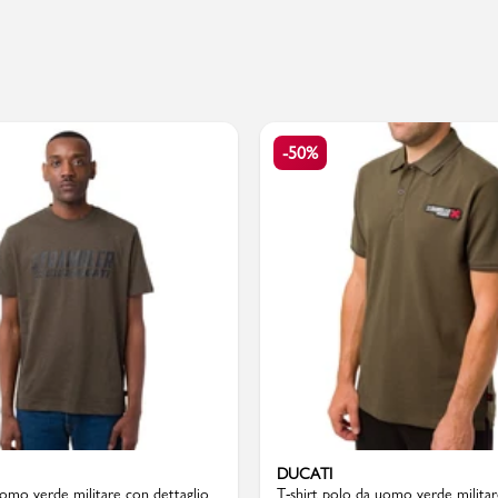
PMagazine
-50%
DUCATI
uomo verde militare con dettaglio
T-shirt polo da uomo verde milita