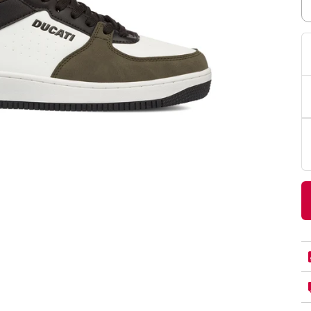
PittaRosso
Donna
mano: la guida
Back to School 2026: la guida definitiva per il
nsieri
rientro a scuola