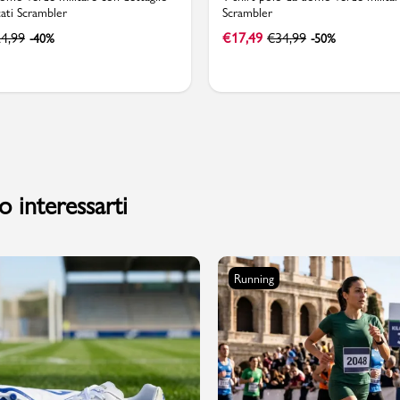
ati Scrambler
Scrambler
4,99
€
17,49
€
34,99
-40%
-50%
 interessarti
Running