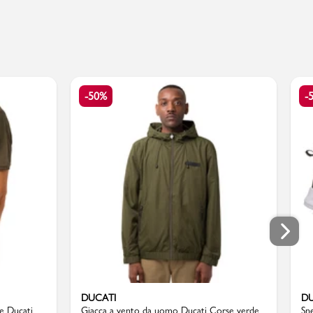
-50%
-
DUCATI
DU
re Ducati
Giacca a vento da uomo Ducati Corse verde
Sn