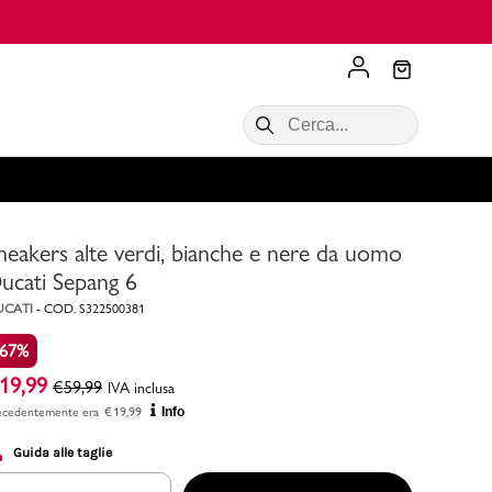
Scopri di più
VALIGIE CIAK
SALDI Donna
Scopri di più!
Acquista ora
Acquista ora
neakers alte verdi, bianche e nere da uomo
RONCATO
Acquista ora
Consigli
ucati Sepang 6
UCATI
-
COD.
S322500381
Acquista
-67%
19,99
€
59,99
IVA inclusa
ecedentemente era
€
19,99
Info
Guida alle taglie