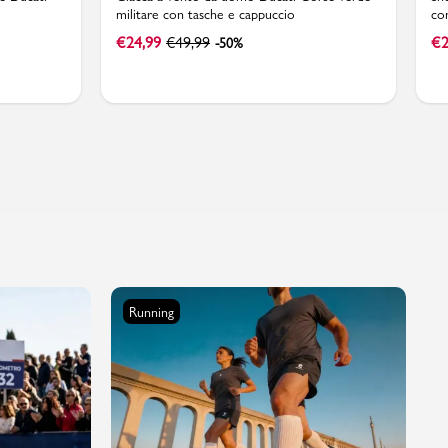
militare con tasche e cappuccio
co
€
24,99
€
49,99
€
2
-50%
Running