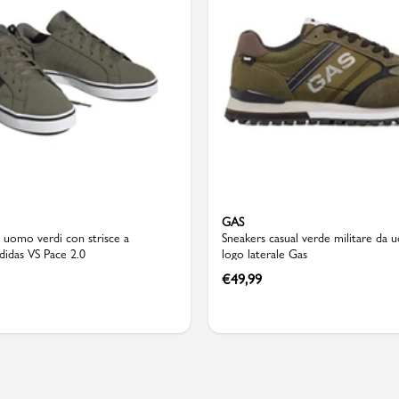
Valigie
GAS
 uomo verdi con strisce a
Sneakers casual verde militare da
didas VS Pace 2.0
logo laterale Gas
€
49,99