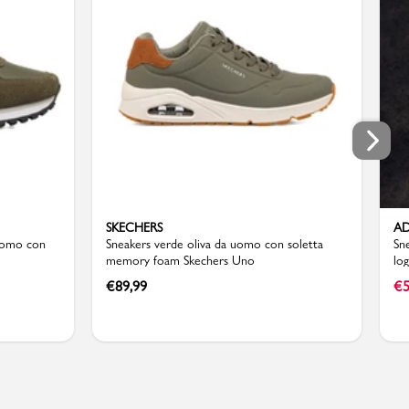
SKECHERS
AD
 uomo con
Sneakers verde oliva da uomo con soletta
Sn
memory foam Skechers Uno
lo
€
89,99
€
5