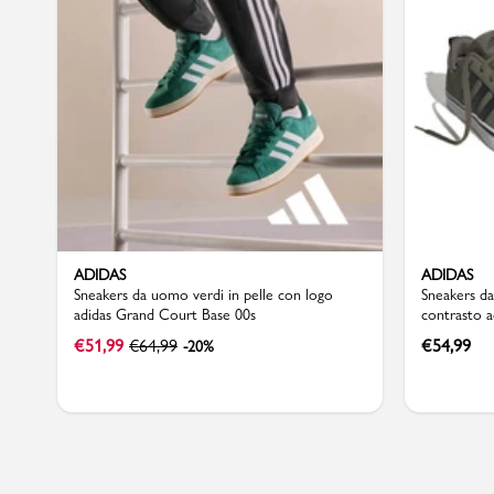
Sport
ADIDAS
ADIDAS
Sneakers da uomo verdi in pelle con logo
Sneakers da
adidas Grand Court Base 00s
contrasto a
€
51,99
€
64,99
€
54,99
-20%