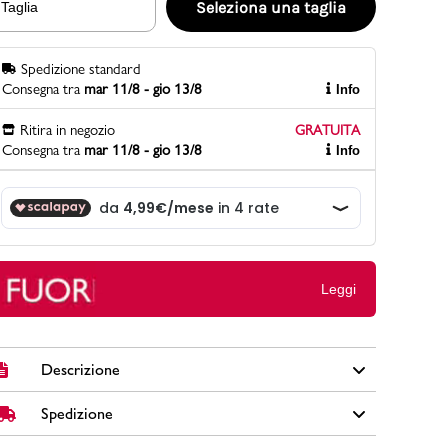
Seleziona una taglia
Taglia
Spedizione standard
PittaRosso
Consegna tra
mar 11/8 - gio 13/8
Info
Scopri di più
Gioco della scarpa al matrimonio e idee
Ritira in negozio
GRATUITA
divertenti con le calzature
Consegna tra
mar 11/8 - gio 13/8
Info
Leggi
Descrizione
Spedizione
Sneakers da uomo Ducati Sepang 6 colore verde, bianco
e nero in similpelle con fodera e sottopiede in tessuto,