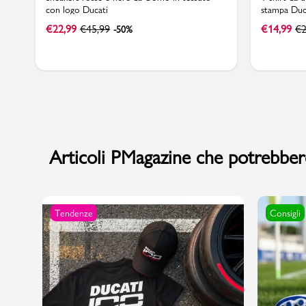
con logo Ducati
stampa Duc
€
22,99
€
45,99
€
14,99
€
2
-50%
Articoli PMagazine che potrebbero
Tendenze
Consigli