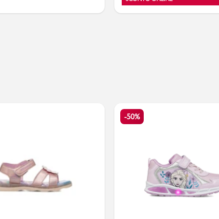
PMagazine
-50%