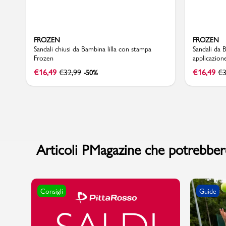
FROZEN
FROZEN
Sandali chiusi da Bambina lilla con stampa
Sandali da 
Frozen
applicazion
€
16,49
€
32,99
€
16,49
€
3
-50%
Articoli PMagazine che potrebbero
Consigli
Guide