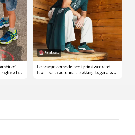
PittaRosso
bambino?
Le scarpe comode per i primi weekend
bagliare la
fuori porta autunnali: trekking leggero e
passeggiate in città