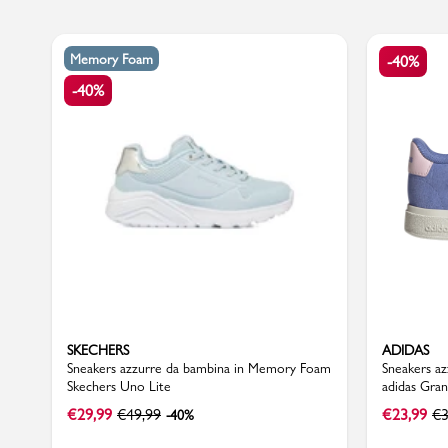
Memory Foam
-40%
-40%
Sport
SKECHERS
ADIDAS
Sneakers azzurre da bambina in Memory Foam
Sneakers a
Skechers Uno Lite
adidas Gra
€
29,99
€
49,99
€
23,99
€
3
-40%