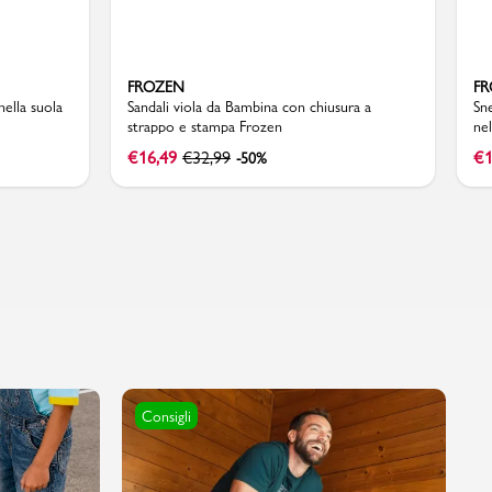
FROZEN
F
nella suola
Sandali viola da Bambina con chiusura a
Sne
strappo e stampa Frozen
nel
€
16,49
€
32,99
€
1
-50%
Consigli