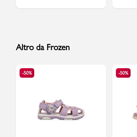
Marchi
Altro da Frozen
Accedi | Registrati
Carrello
-50%
-50%
Promo & News
negozi
contatti
pcard
Gift card