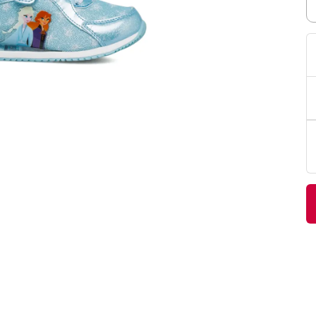
PittaRosso
Donna
mano: la guida
Back to School 2026: la guida definitiva per il
nsieri
rientro a scuola