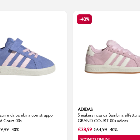
-40%
Valigie
ADIDAS
zzurre da bambina con strappo
Sneakers rosa da Bambina effetto 
nd Court 00s
GRAND COURT 00s adidas
9,99
€
38,99
€
64,99
-40%
-40%
SCONTO ONLINE