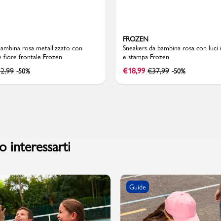
FROZEN
Bambina rosa metallizzato con
Sneakers da bambina rosa con luci 
e fiore frontale Frozen
e stampa Frozen
2,99
€
18,99
€
37,99
-50%
-50%
 interessarti
Guide