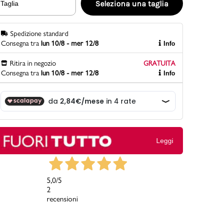
Seleziona una taglia
Taglia
Spedizione standard
PittaRosso
Consegna tra
lun 10/8 - mer 12/8
Info
Scopri di più
Gioco della scarpa al matrimonio e idee
Ritira in negozio
GRATUITA
divertenti con le calzature
Consegna tra
lun 10/8 - mer 12/8
Info
Leggi
5,0
/5
2
recensioni