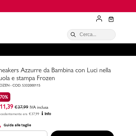
Scopri di più
VALIGIE CIAK
SALDI Donna
Scopri di più!
Acquista ora
Acquista ora
neakers Azzurre da Bambina con Luci nella
RONCATO
Acquista ora
Consigli
uola e stampa Frozen
ROZEN
-
COD.
S332000115
Acquista
-70%
11,39
€
37,99
IVA inclusa
ecedentemente era
€
37,99
Info
Guida alle taglie