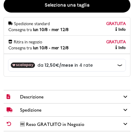
Seleziona una taglia
Promo & News
Spedizione standard
GRATUITA
negozi
Consegna tra
lun 10/8 - mer 12/8
Info
contatti
Ritira in negozio
GRATUITA
Consegna tra
lun 10/8 - mer 12/8
Info
pcard
Gift card
Descrizione
Spedizione
Sneakers Primigi high-top da bambina, ideali per la stagione
autunno inverno. Queste scarpe nere, realizzate in similpelle,
presentano una vivace applicazione laterale a tema Mermaids
✅
Spedizione Standard GRATUITA DA € 30
➡️ Consegna in
2-5
🆓 Reso GRATUITO in Negozio
Magic e un brillante dettaglio in glitter rosa sul tallone. La
giorni
lavorativi. Per ordini inferiori a € 30,00 la Spedizione ha un
chiusura combina lacci classici e uno strappo in velcro per una