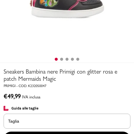
Uomo
Bambino
Sport
Valigie
Sneakers Bambina nere Primigi con glitter rosa e
patch Mermaids Magic
PRIMIGI
-
COD.
K2320S0047
€
49,99
IVA inclusa
Marchi
PMagazine
Guida alle taglie
Accedi | Registrati
Taglia
Carrello