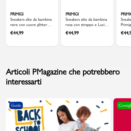
PRIMIGI
PRIMIGI
PRIMI
Sneakers alte da bambina
Sneakers alte da bambina
Sneak
nere con cuore glitter
rosa con strappo e Luci
Primig
Primigi
Primigi
suola 
€
44,99
€
44,99
€
44,
Articoli PMagazine che potrebbero
interessarti
Guide
Consigl