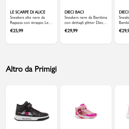
LE SCARPE DI ALICE
DIECI BACI
DIECI
Sneakers alte nere da
Sneakers nere da Bambina
Sneake
Ragazza con strappo Le
con dettagli glitter Dieci
Bambin
scarpe di Alice
Baci
Baci
€
25,99
€
29,99
€
29,
Altro da Primigi