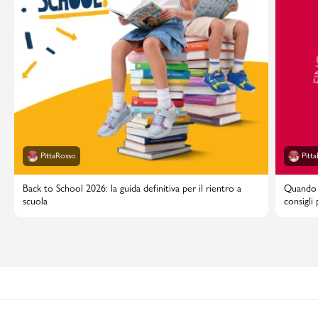
PittaRosso
Pitt
Back to School 2026: la guida definitiva per il rientro a
Quando i
scuola
consigli