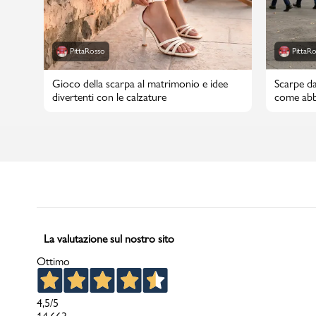
PittaRosso
PittaR
Gioco della scarpa al matrimonio e idee
Scarpe da
divertenti con le calzature
come abbi
La valutazione sul nostro sito
Ottimo
4,5
/5