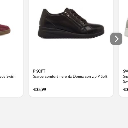
P SOFT
SW
ede Swish
Scarpe comfort nere da Donna con zip P Soft
Sn
Sw
€
35,99
€
3