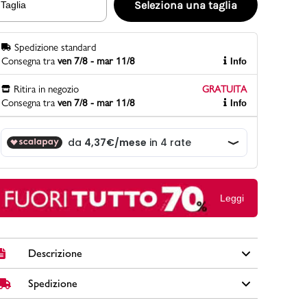
Seleziona una taglia
Taglia
Spedizione standard
PittaRosso
Consegna tra
ven 7/8 - mar 11/8
Info
Scopri di più
Gioco della scarpa al matrimonio e idee
Ritira in negozio
GRATUITA
divertenti con le calzature
Consegna tra
ven 7/8 - mar 11/8
Info
Leggi
Descrizione
Spedizione
Sneakers da donna Lora Ferres in similpelle colore beige
con zeppa 6 cm, zip laterale, tirante sul retro e dettagli