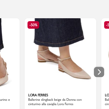
-50%
-
LORA FERRES
LO
urino e
Ballerine slingback beige da Donna con
Ba
cinturino alla caviglia Lora Ferres
cin