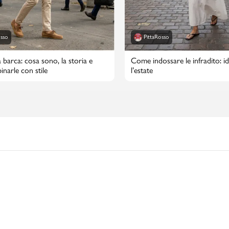
osso
PittaRosso
 barca: cosa sono, la storia e
Come indossare le infradito: id
narle con stile
l’estate