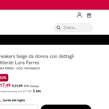
Scopri di più
VALIGIE CIAK
SALDI Donna
Scopri di più!
Acquista ora
Acquista ora
neakers beige da donna con dettagli
RONCATO
Acquista ora
Consigli
litterati Lora Ferres
RA FERRES
-
COD.
W014000572
Acquista
-50%
17,49
€
34,99
IVA inclusa
ecedentemente era
€
17,49
Info
Guida alle taglie