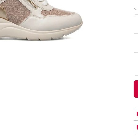
PittaRosso
Donna
mano: la guida
Back to School 2026: la guida definitiva per il
nsieri
rientro a scuola