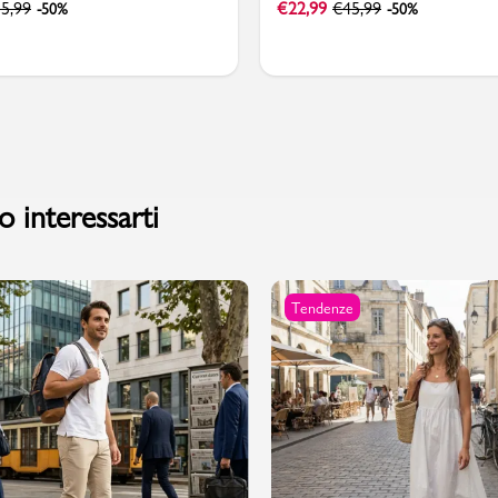
5,99
€
22,99
€
45,99
-50%
-50%
 interessarti
Tendenze