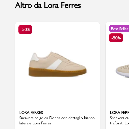
Altro da Lora Ferres
Marchi
Best Seller
-50%
-50%
Accedi | Registrati
Carrello
Promo & News
negozi
contatti
pcard
LORA FERRES
LORA FER
Sneakers beige da Donna con dettaglio bianco
Sneakers ca
laterale Lora Ferres
traforati L
Gift card