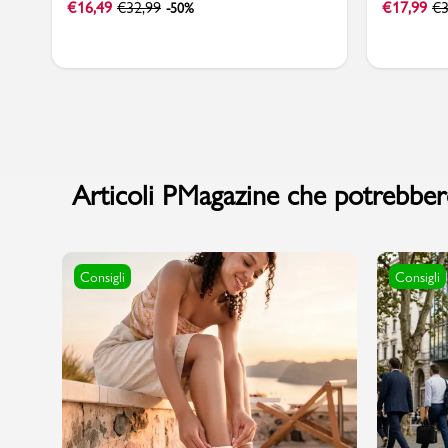
€
16,49
€
32,99
€
17,99
€
3
-50%
Articoli PMagazine che potrebbero
Consigli
Consigli