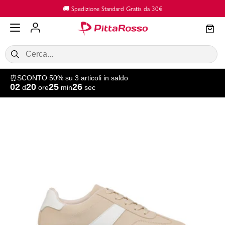
Vai al contenuto principale
🚚 Spedizione Standard Gratis da 30€
⏰SCONTO 50% su 3 articoli in saldo
02
20
25
24
d
ore
min
sec
SALDI
Donna