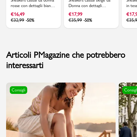
rosse con dettaglii bianchi
Donna con dettagli
in te
Lora Ferres
traforati Lora Ferres
Ferre
€
16,49
€
17,99
€
17,
€
32,99
€
35,99
€
35,
-50%
-50%
Articoli PMagazine che potrebbero
interessarti
Consigli
Consigl