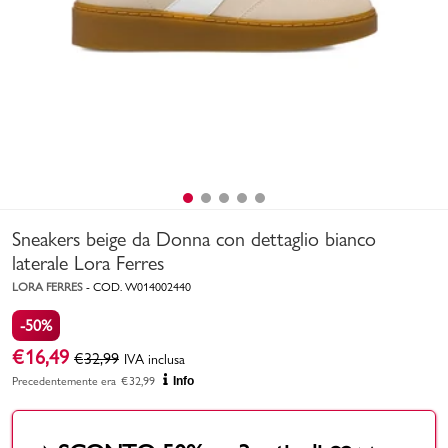
Uomo
Bambino
Sport
Valigie
Sneakers beige da Donna con dettaglio bianco
laterale Lora Ferres
LORA FERRES
-
COD.
W014002440
-50%
Marchi
PMagazine
€
16,49
€
32,99
IVA inclusa
Precedentemente era
€
32,99
Info
Accedi | Registrati
Carrello