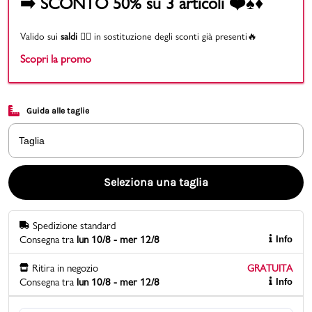
➡️ SCONTO 50% su 3 articoli ❤️♠️♦️
Promo & News
Valido sui
saldi
👉🏻 in sostituzione degli sconti già presenti🔥
Scopri la promo
negozi
contatti
Guida alle taglie
pcard
Taglia
Gift card
Seleziona una taglia
Spedizione standard
Consegna tra
lun 10/8 - mer 12/8
Info
Ritira in negozio
GRATUITA
Consegna tra
lun 10/8 - mer 12/8
Info