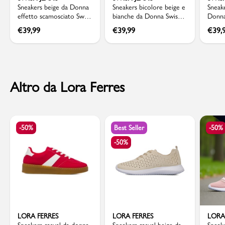
Sneakers beige da Donna
Sneakers bicolore beige e
Sneak
effetto scamosciato Swish
bianche da Donna Swish
Donna
Jeans
Jeans
Jeans
€
39,99
€
39,99
€
39,
Altro da Lora Ferres
-50%
Best Seller
-50%
-50%
LORA FERRES
LORA FERRES
LORA
Sneakers casual da donna
Sneakers casual beige da
Sneak