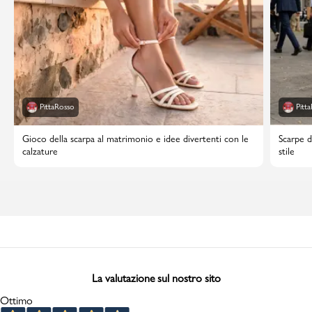
PittaRosso
Pitt
Gioco della scarpa al matrimonio e idee divertenti con le
Scarpe d
calzature
stile
La valutazione sul nostro sito
Ottimo