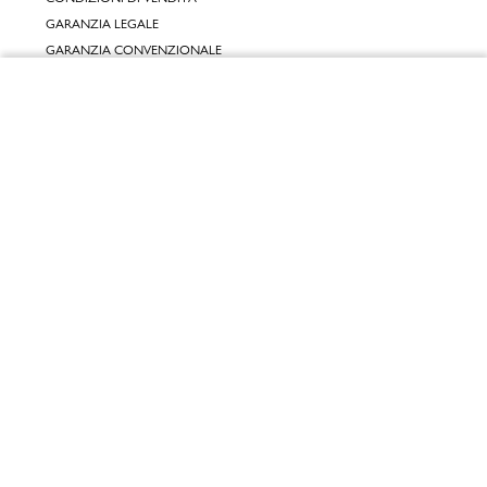
GARANZIA LEGALE
GARANZIA CONVENZIONALE
Chiudi
SERVIZIO CLIENTI
CONTATTACI
Vai al mio carrello
RESI E RIMBORSI
CLICCA E RITIRA 🆕
FIDELITY CARD
GIFT CARD
KLARNA
SCALAPAY
SATISPAY
EDENRED SHOPPING
PAYBACK
RECENSIONI
INPOST DAYS