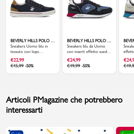
BEVERLY HILLS POLO CLUB
BEVERLY HILLS POLO CLUB
Sneakers Uomo blu in
Sneakers blu da Uomo
Sneak
tessuto con logo
con inserti effetto suede
effet
ricamato Beverly Hills
Beverly Hills Polo Club
Beverl
€
22,99
€
24,99
€
24,
Polo Club
€
45,99
€
49,99
€
49,
-50%
-50%
Articoli PMagazine che potrebbero
interessarti