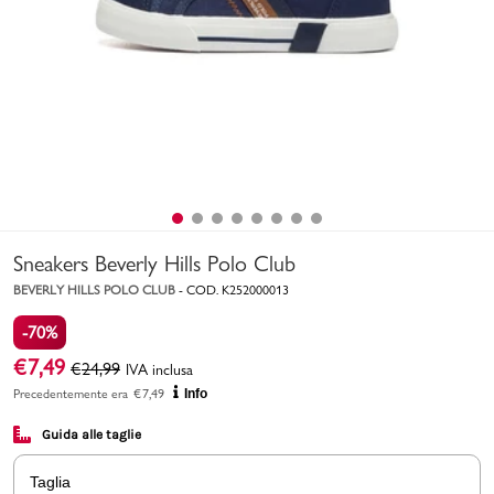
Uomo
Bambino
Sport
Valigie
Sneakers Beverly Hills Polo Club
BEVERLY HILLS POLO CLUB
-
COD.
K252000013
-70%
€
7,49
€
24,99
IVA inclusa
Marchi
PMagazine
Precedentemente era
€
7,49
Info
Guida alle taglie
Accedi | Registrati
Taglia
Carrello