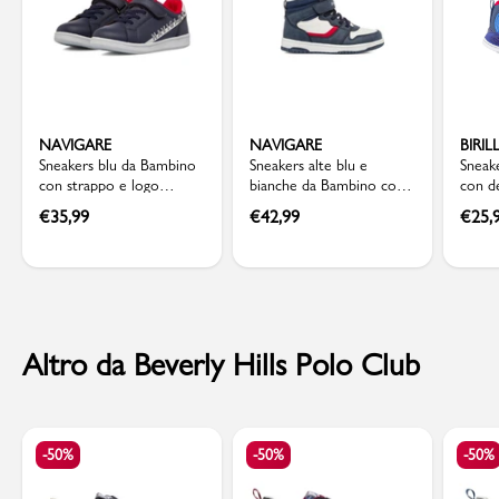
NAVIGARE
NAVIGARE
BIRI
Sneakers blu da Bambino
Sneakers alte blu e
Sneak
con strappo e logo
bianche da Bambino con
con d
Navigare
strappo Navigare
Birill
€
35,99
€
42,99
€
25,
Altro da Beverly Hills Polo Club
-50%
-50%
-50%