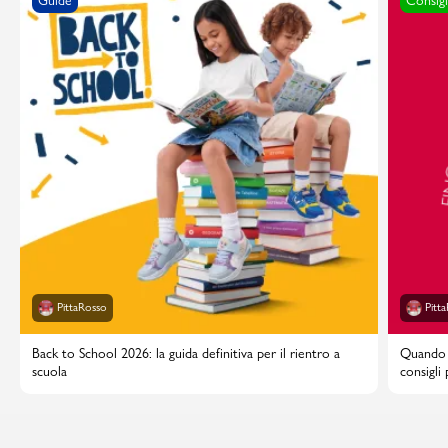
Guide
Consigl
PittaRosso
Pitt
Back to School 2026: la guida definitiva per il rientro a
Quando i
scuola
consigli