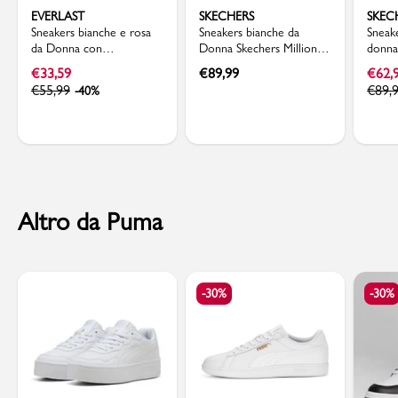
EVERLAST
SKECHERS
SKEC
Sneakers bianche e rosa
Sneakers bianche da
Sneak
da Donna con
Donna Skechers Million
donna
ammortizzazione ad aria
Air - Elevated Air
Skech
€
33,59
€
89,99
€
62,
Everlast
Air
€
55,99
€
89,
-40%
Altro da Puma
-30%
-30%