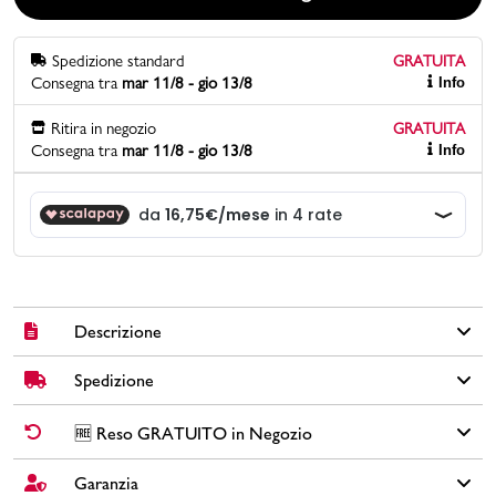
Promo & News
Spedizione standard
GRATUITA
Consegna tra
mar 11/8 - gio 13/8
Info
negozi
Ritira in negozio
GRATUITA
Consegna tra
mar 11/8 - gio 13/8
Info
contatti
pcard
Gift card
Descrizione
Spedizione
Sneakers Puma R78 Voyage in similpelle colore bianco con
suola in gomma, fodera e sottopiede in tessuto, lacci tono su
tono, dettagli rosa e logo a contrasto.
✅
Spedizione Standard GRATUITA DA € 30
➡️ Consegna in
2-5
🆓 Reso GRATUITO in Negozio
giorni
lavorativi. Per ordini inferiori a € 30,00 la Spedizione ha un
Brand: Puma
costo di € 6,00.
Garanzia
Cambi idea?
Non preoccuparti, hai
15 giorni
per effettuare il reso dei
Colore: bianco