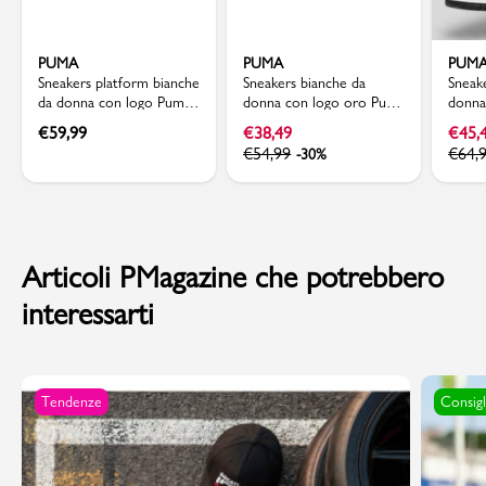
PUMA
PUMA
PUM
Sneakers platform bianche
Sneakers bianche da
Sneak
da donna con logo Puma
donna con logo oro Puma
donna 
Court Lally Skye
Smash 3.0 L
rosa 
€
59,99
€
38,49
€
45,
€
54,99
€
64,
-30%
Articoli PMagazine che potrebbero
interessarti
Tendenze
Consigl