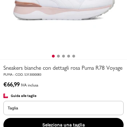
Uomo
Bambino
Sport
Valigie
Sneakers bianche con dettagli rosa Puma R78 Voyage
PUMA
-
COD.
S313000083
€
66,99
IVA inclusa
Guida alle taglie
Marchi
PMagazine
Taglia
Accedi | Registrati
Seleziona una taglia
Carrello