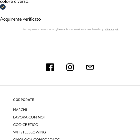
colore diverso.
Acquirente verificato
Per sapere come raccogliamo le recensioni con Feedaty
,
clicca qui.
CORPORATE
MARCHI
LAVORA CON NOI
CODICE ETICO
WHISTLEBLOWING
OMOLOGA CONCORDATO