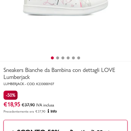
Uomo
Bambino
Sport
Valigie
Sneakers Bianche da Bambina con dettagli LOVE
Lumberjack
LUMBERJACK
-
COD.
K233000107
-50%
Marchi
PMagazine
€
18,95
€
37,90
IVA inclusa
Precedentemente era
€
37,90
Info
Accedi | Registrati
Carrello