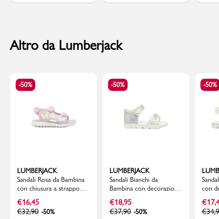
Altro da Lumberjack
-50%
-50%
-50%
LUMBERJACK
LUMBERJACK
LUMB
Sandali Rosa da Bambina
Sandali Bianchi da
Sandal
con chiusura a strappo
Bambina con decorazione
con de
Lumberjack
Stelle Lumberjack
Lumbe
€
16,45
€
18,95
€
17,
€
32,90
€
37,90
€
34,
-50%
-50%