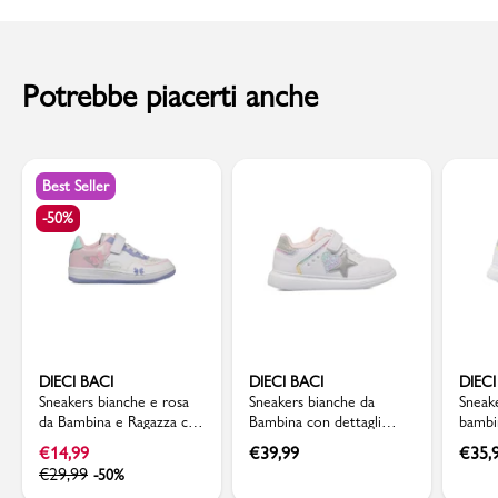
al momento della consegna. Il costo del Contrassegno è pari € 5,00.
Per info sui
Tempi di Spedizione
,
clicca qui
.
Potrebbe piacerti anche
Best Seller
-50%
DIECI BACI
DIECI BACI
DIECI
Sneakers bianche e rosa
Sneakers bianche da
Sneak
da Bambina e Ragazza con
Bambina con dettagli
bambi
dettaglio farfalle Dieci
glitter Dieci Baci
stella
€
14,99
€
39,99
€
35,
Baci
€
29,99
-50%