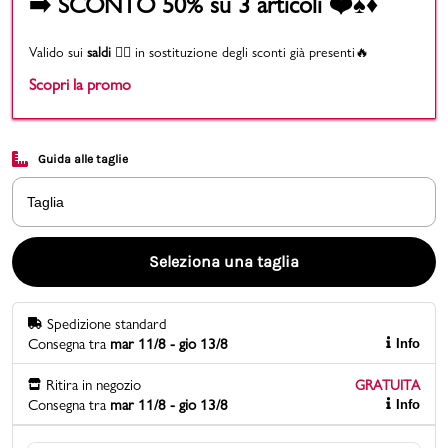
➡️ SCONTO 50% su 3 articoli ❤️♠️♦️
Promo & News
Valido sui
saldi
👉🏻 in sostituzione degli sconti già presenti🔥
Scopri la promo
negozi
contatti
Guida alle taglie
pcard
Taglia
Gift card
Seleziona una taglia
Spedizione standard
Consegna tra
mar 11/8 - gio 13/8
Info
Ritira in negozio
GRATUITA
Consegna tra
mar 11/8 - gio 13/8
Info