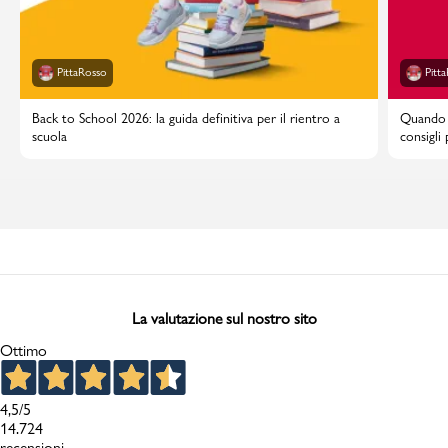
PittaRosso
Pitt
Back to School 2026: la guida definitiva per il rientro a
Quando i
scuola
consigli
La valutazione sul nostro sito
Ottimo
4,5
/5
14.724
recensioni