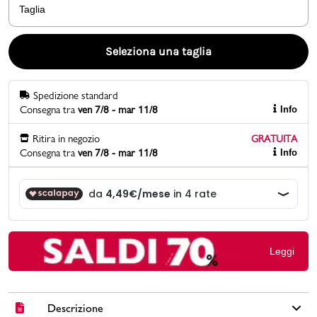
Taglia
Promo & News
Seleziona una taglia
negozi
Spedizione standard
contatti
Consegna tra
ven 7/8 - mar 11/8
Info
pcard
Ritira in negozio
GRATUITA
Consegna tra
ven 7/8 - mar 11/8
Info
Gift card
Leggi
Descrizione