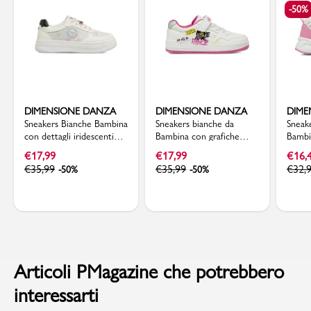
-50%
DIMENSIONE DANZA
DIMENSIONE DANZA
DIME
Sneakers Bianche Bambina
Sneakers bianche da
Sneak
con dettagli iridescenti
Bambina con grafiche
Bambi
Dimensione Danza
graffiti Dimensione Danza
anima
€
17,99
€
17,99
€
16,
Danz
€
35,99
€
35,99
€
32,
-50%
-50%
Articoli PMagazine che potrebbero
interessarti