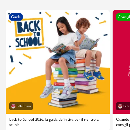
Guide
Consigl
PittaRosso
Pitt
Back to School 2026: la guida definitiva per il rientro a
Quando i
scuola
consigli