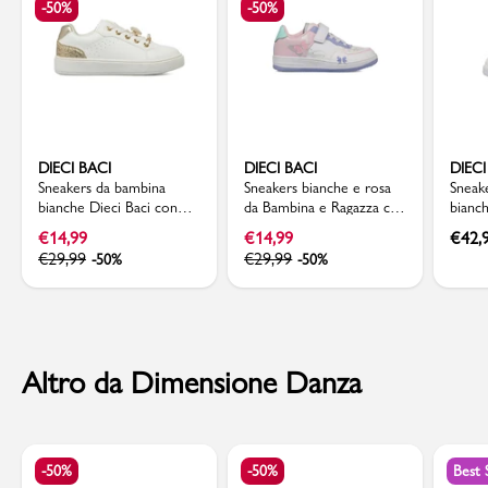
-50%
-50%
DIECI BACI
DIECI BACI
DIECI
Sneakers da bambina
Sneakers bianche e rosa
Sneake
bianche Dieci Baci con
da Bambina e Ragazza con
bianc
decorazioni perle e glitter
dettaglio farfalle Dieci
stampa
€
14,99
€
14,99
€
42,
Baci
€
29,99
€
29,99
-50%
-50%
Altro da Dimensione Danza
-50%
-50%
Best 