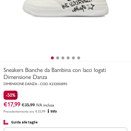
Uomo
Bambino
Sport
Valigie
Sneakers Bianche da Bambina con lacci logati
Dimensione Danza
DIMENSIONE DANZA
-
COD.
K2320S0092
-50%
Marchi
PMagazine
€
17,99
€
35,99
IVA inclusa
Precedentemente era
€
35,99
Info
Accedi | Registrati
Guida alle taglie
Carrello