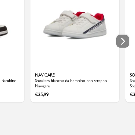
NAVIGARE
SO
da Bambino
Sneakers bianche da Bambino con strappo
Sn
Navigare
Sp
€
35,99
€
3