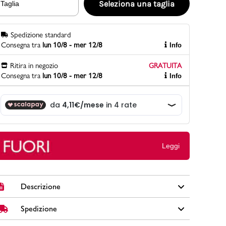
Seleziona una taglia
Taglia
Spedizione standard
PittaRosso
Consegna tra
lun 10/8 - mer 12/8
Info
Scopri di più
Gioco della scarpa al matrimonio e idee
Ritira in negozio
GRATUITA
divertenti con le calzature
Consegna tra
lun 10/8 - mer 12/8
Info
Leggi
Descrizione
Spedizione
Queste sneakers bianche da bambino Lumberjack sono
perfette per ogni occasione. Realizzate con tomaia in