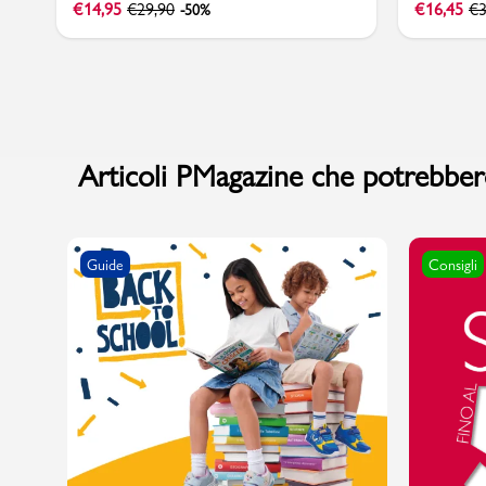
€
14,95
€
29,90
€
16,45
€
3
-50%
Articoli PMagazine che potrebbero
Guide
Consigli