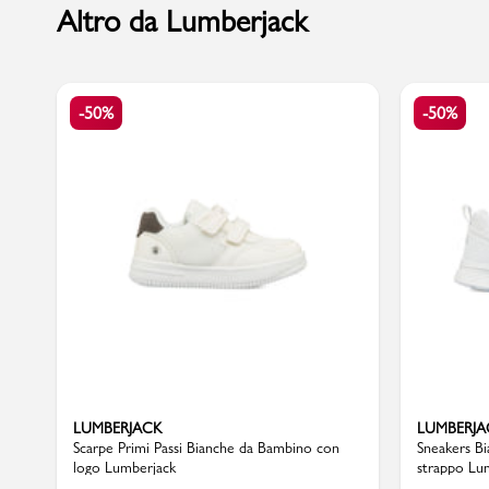
Altro da Lumberjack
Marchi
-50%
-50%
Accedi | Registrati
Carrello
Promo & News
negozi
contatti
pcard
LUMBERJACK
LUMBERJA
Scarpe Primi Passi Bianche da Bambino con
Sneakers B
logo Lumberjack
strappo Lu
Gift card