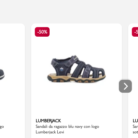
-50%
-
LUMBERJACK
LU
ogo
Sandali da ragazzo blu navy con logo
Sa
Lumberjack Levi
so