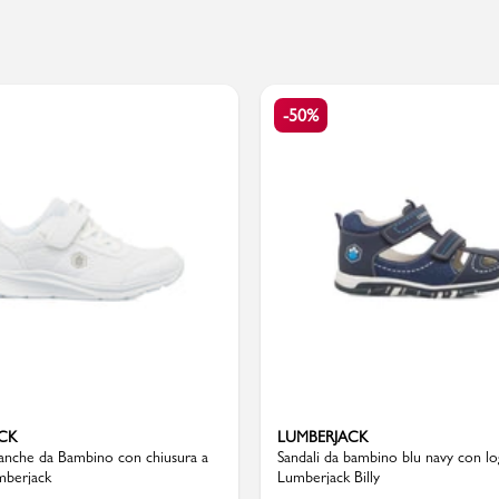
PMagazine
-50%
CK
LUMBERJACK
ianche da Bambino con chiusura a
Sandali da bambino blu navy con l
mberjack
Lumberjack Billy