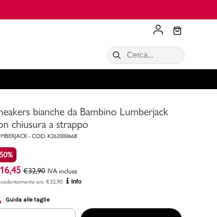
Scopri di più
VALIGIE CIAK
SALDI Donna
Scopri di più!
Acquista ora
Acquista ora
neakers bianche da Bambino Lumberjack
RONCATO
Acquista ora
Consigli
on chiusura a strappo
MBERJACK
-
COD.
K262000668
Acquista
-50%
16,45
€
32,90
IVA inclusa
ecedentemente era
€
32,90
Info
Guida alle taglie