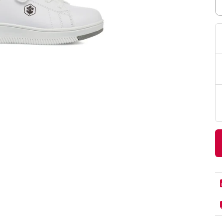
PittaRosso
Donna
mano: la guida
Back to School 2026: la guida definitiva per il
nsieri
rientro a scuola