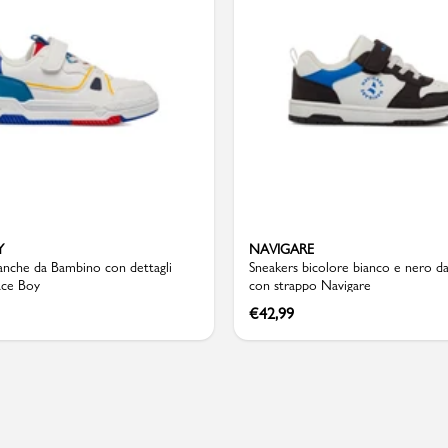
Valigie
Y
NAVIGARE
anche da Bambino con dettagli
Sneakers bicolore bianco e nero 
ace Boy
con strappo Navigare
€
42,99