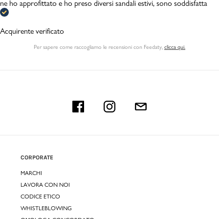
ne ho approfittato e ho preso diversi sandali estivi, sono soddisfatta
Acquirente verificato
Per sapere come raccogliamo le recensioni con Feedaty
,
clicca qui.
CORPORATE
MARCHI
LAVORA CON NOI
CODICE ETICO
WHISTLEBLOWING