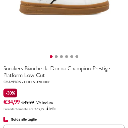
Uomo
Bambino
Sport
Valigie
Sneakers Bianche da Donna Champion Prestige
Platform Low Cut
CHAMPION
-
COD.
S3120S0008
-30%
Marchi
PMagazine
€
34,99
€
49,99
IVA inclusa
Precedentemente era
€
49,99
Info
Accedi | Registrati
Guida alle taglie
Carrello