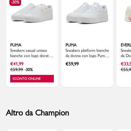
-30%
PUMA
PUMA
EVER
Sneakers casual unisex
Sneakers platform bianche
Sneak
bianche con logo dorato
da donna con logo Puma
da Do
Puma Court Classico
Court Lally Skye
ammor
€
41,99
€
59,99
€
33,
Everla
€
59,99
€
55,
-30%
SCONTO ONLINE
Altro da Champion