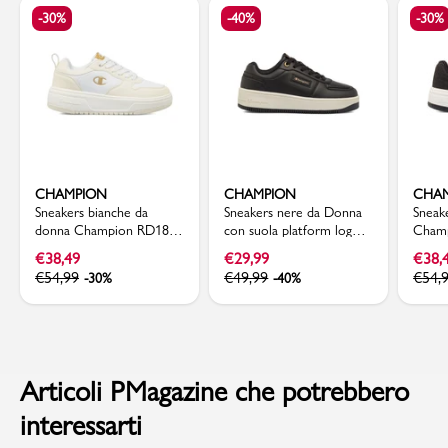
-30%
-40%
-30%
CHAMPION
CHAMPION
CHA
Sneakers bianche da
Sneakers nere da Donna
Sneak
donna Champion RD18
con suola platform logo
Champ
Lite Low Cut
dorato Champion
FLAP
€
38,49
€
29,99
€
38,
€
54,99
€
49,99
€
54,
-30%
-40%
Articoli PMagazine che potrebbero
interessarti