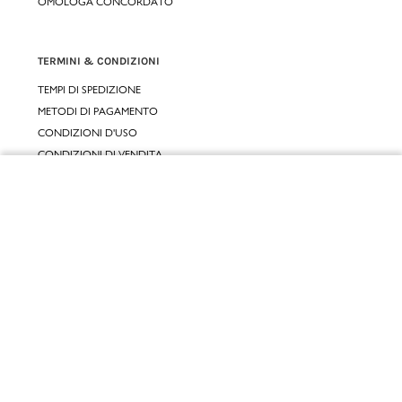
OMOLOGA CONCORDATO
TERMINI & CONDIZIONI
TEMPI DI SPEDIZIONE
METODI DI PAGAMENTO
CONDIZIONI D'USO
CONDIZIONI DI VENDITA
GARANZIA LEGALE
Chiudi
GARANZIA CONVENZIONALE
Vai al mio carrello
SERVIZIO CLIENTI
CONTATTACI
RESI E RIMBORSI
CLICCA E RITIRA 🆕
FIDELITY CARD
GIFT CARD
KLARNA