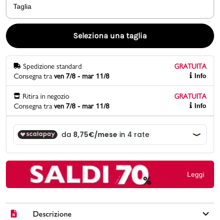
Taglia
Promo & News
Seleziona una taglia
negozi
Spedizione standard
GRATUITA
contatti
Consegna tra
ven 7/8 - mar 11/8
Info
pcard
Ritira in negozio
GRATUITA
Consegna tra
ven 7/8 - mar 11/8
Info
Gift card
Leggi
Descrizione