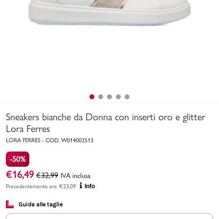
Uomo
Bambino
Sport
Valigie
Sneakers bianche da Donna con inserti oro e glitter
Lora Ferres
LORA FERRES
-
COD.
W014002513
-50%
Marchi
PMagazine
€
16,49
€
32,99
IVA inclusa
Precedentemente era
€
23,09
Info
Accedi | Registrati
Guida alle taglie
Carrello