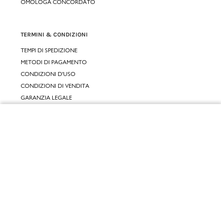
OMOLOGA CONCORDATO
TERMINI & CONDIZIONI
TEMPI DI SPEDIZIONE
METODI DI PAGAMENTO
CONDIZIONI D'USO
CONDIZIONI DI VENDITA
GARANZIA LEGALE
GARANZIA CONVENZIONALE
Chiudi
SERVIZIO CLIENTI
Vai al mio carrello
CONTATTACI
RESI E RIMBORSI
CLICCA E RITIRA 🆕
FIDELITY CARD
GIFT CARD
KLARNA