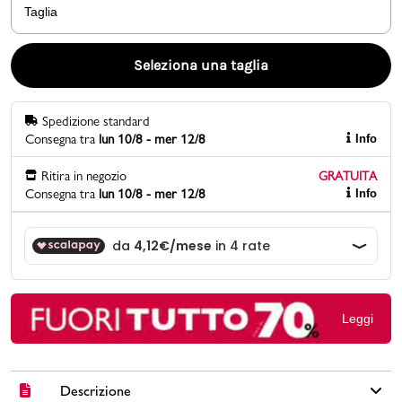
Taglia
Promo & News
Seleziona una taglia
negozi
Spedizione standard
contatti
Consegna tra
lun 10/8 - mer 12/8
Info
pcard
Ritira in negozio
GRATUITA
Consegna tra
lun 10/8 - mer 12/8
Info
Gift card
Leggi
Descrizione