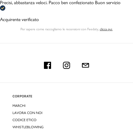
Precisi, abbastanza veloci. Pacco ben confezionato Buon servizio
Acquirente verificato
Per sapere come raccogliamo le recensioni con Feedaty
,
clicca qui.
CORPORATE
MARCHI
LAVORA CON NOI
CODICE ETICO
WHISTLEBLOWING