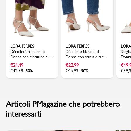
LORA FERRES
LORA FERRES
LORA
Décolleté bianche da
Décolleté bianche da
Slingb
Donna con cinturino alla
Donna con strass e tacco
Donna
caviglia e tacco rocchetto
a stiletto 9 cm Lora
a roc
€
21,49
€
22,99
€
19,
7 cm Lora Ferres
Ferres
Ferre
€
42,99
€
45,99
€
39,
-50%
-50%
Articoli PMagazine che potrebbero
interessarti