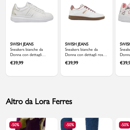
SWISH JEANS
SWISH JEANS
SWIS
Sneakers bianche da
Sneakers bianche da
Sneak
Donna con dettagli
Donna con dettagli rosa
Donna
argento Swish Jeans
Swish Jeans
stamp
€
39,99
€
39,99
€
39,
Altro da Lora Ferres
-50%
-50%
-50%