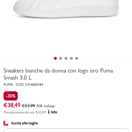
Uomo
Bambino
Sport
Valigie
Sneakers bianche da donna con logo oro Puma
Smash 3.0 L
PUMA
-
COD.
S314000184
-30%
Marchi
PMagazine
€
38,49
€
54,99
IVA inclusa
Precedentemente era
€
43,99
Info
Accedi | Registrati
Guida alle taglie
Carrello