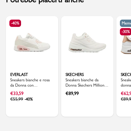
-40%
Memo
-30%
EVERLAST
SKECHERS
SKEC
Sneakers bianche e rosa
Sneakers bianche da
Sneak
da Donna con
Donna Skechers Million
donna
ammortizzazione ad aria
Air - Elevated Air
Skech
€
33,59
€
89,99
€
62,
Everlast
Air
€
55,99
€
89,
-40%