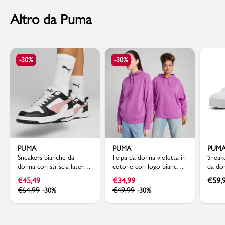
Altro da Puma
-30%
-30%
PUMA
PUMA
PUM
Sneakers bianche da
Felpa da donna violetta in
Sneak
donna con striscia laterale
cotone con logo bianco e
da do
rosa Puma Rebound v6
cappuccio Puma
Court
€
45,49
€
34,99
€
59,
€
64,99
€
49,99
-30%
-30%