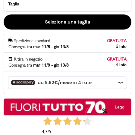
Taglia
Promo & News
Seleziona una taglia
negozi
Spedizione standard
GRATUITA
contatti
Consegna tra
mar 11/8 - gio 13/8
Info
pcard
Ritira in negozio
GRATUITA
Consegna tra
mar 11/8 - gio 13/8
Info
Gift card
Leggi
4,3
/5