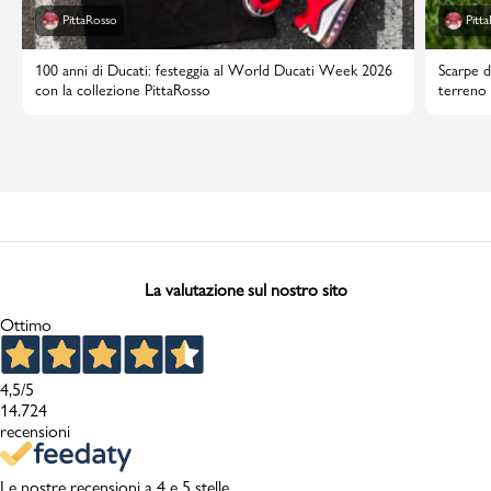
PittaRosso
Pitt
100 anni di Ducati: festeggia al World Ducati Week 2026
Scarpe d
con la collezione PittaRosso
terreno 
La valutazione sul nostro sito
Ottimo
4,5
/5
14.724
recensioni
Le nostre recensioni a 4 e 5 stelle.