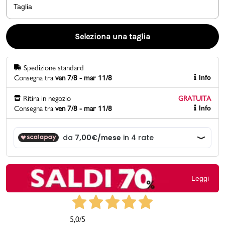
Taglia
Promo & News
Seleziona una taglia
negozi
Spedizione standard
contatti
Consegna tra
ven 7/8 - mar 11/8
Info
pcard
Ritira in negozio
GRATUITA
Consegna tra
ven 7/8 - mar 11/8
Info
Gift card
Leggi
5,0
/5