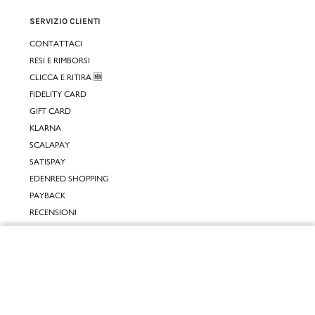
SERVIZIO CLIENTI
CONTATTACI
RESI E RIMBORSI
CLICCA E RITIRA 🆕
FIDELITY CARD
GIFT CARD
KLARNA
SCALAPAY
SATISPAY
EDENRED SHOPPING
PAYBACK
RECENSIONI
INPOST DAYS
Chiudi
INFORMATIVE
Vai al mio carrello
INFORMATIVA ONLINE
INFORMATIVA LAVORA CON NOI