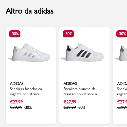
Altro da adidas
-30%
-30%
-30%
ADIDAS
ADIDAS
ADID
Sneakers bianche da
Sneakers bianche da
Sneak
ragazza con strisce
ragazzo con strisce a
ragazz
iridescenti adidas Grand
contrasto adidas Grand
argen
€
27,99
€
27,99
€
27,
Court 2.0 K
Court 2.0 K
Court
€
39,99
€
39,99
€
39,
-30%
-30%