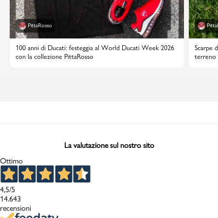
PittaRosso
Pitt
100 anni di Ducati: festeggia al World Ducati Week 2026
Scarpe d
con la collezione PittaRosso
terreno 
La valutazione sul nostro sito
Ottimo
4,5
/5
14.643
recensioni