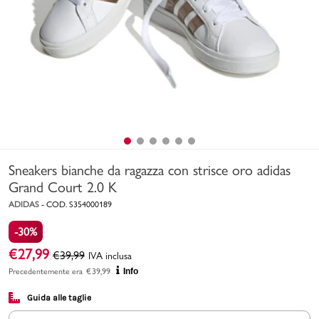
Uomo
Bambino
Sport
Valigie
Sneakers bianche da ragazza con strisce oro adidas
Grand Court 2.0 K
ADIDAS
-
COD.
S354000189
-30%
Marchi
PMagazine
€
27,99
€
39,99
IVA inclusa
Precedentemente era
€
39,99
Info
Accedi | Registrati
Guida alle taglie
Carrello