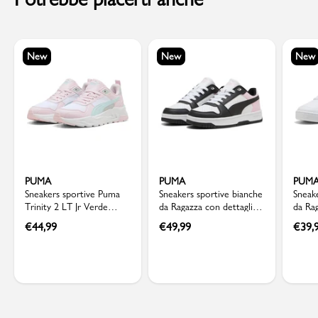
New
New
New
PUMA
PUMA
PUM
Sneakers sportive Puma
Sneakers sportive bianche
Sneak
Trinity 2 LT Jr Verde
da Ragazza con dettagli
da Ra
Acqua e Rosa Pastello
neri e rosa Puma
detta
€
44,99
€
49,99
€
39,