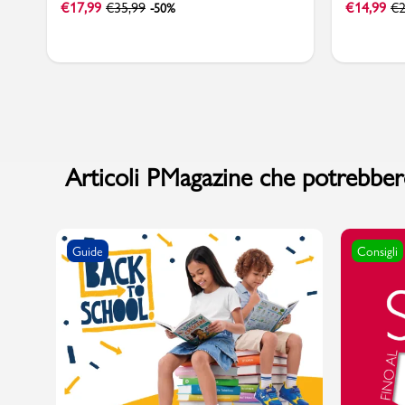
€
17,99
€
35,99
€
14,99
€
2
-50%
Articoli PMagazine che potrebbero
Guide
Consigli