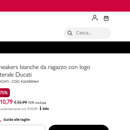
Scopri di più
VALIGIE CIAK
SALDI Donna
Scopri di più!
Acquista ora
Acquista ora
neakers bianche da ragazzo con logo
RONCATO
Acquista ora
Consigli
aterale Ducati
UCATI
-
COD.
K262000464
Acquista
-70%
10,79
€
35,99
IVA inclusa
ecedentemente era
€
35,99
Info
Guida alle taglie