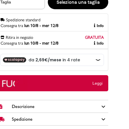
Seleziona una taglia
Taglia
Spedizione standard
PittaRosso
Consegna tra
lun 10/8 - mer 12/8
Info
Scopri di più
Gioco della scarpa al matrimonio e idee
Ritira in negozio
GRATUITA
divertenti con le calzature
Consegna tra
lun 10/8 - mer 12/8
Info
Leggi
Descrizione
Spedizione
Sneakers da ragazzo Ducati colore blu in similpelle e
tessuto con chiusura in velcro, lacci elastici e logo laterale.