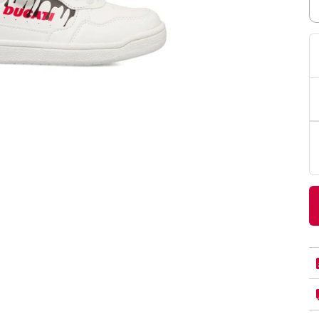
PittaRosso
Donna
mano: la guida
Back to School 2026: la guida definitiva per il
nsieri
rientro a scuola