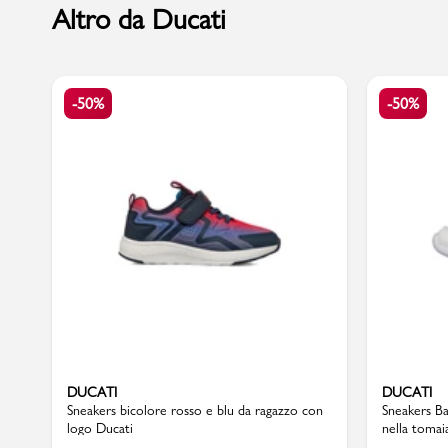
Altro da Ducati
Marchi
-50%
-50%
Accedi | Registrati
Carrello
Promo & News
negozi
contatti
pcard
DUCATI
DUCATI
Sneakers bicolore rosso e blu da ragazzo con
Sneakers Ba
logo Ducati
nella tomai
Gift card