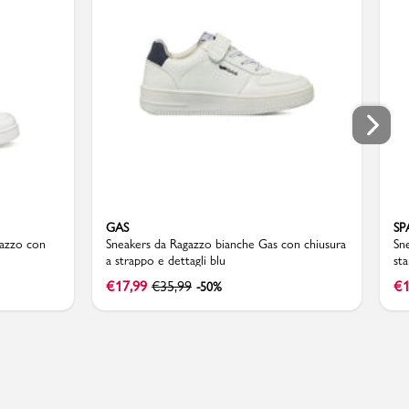
GAS
SP
gazzo con
Sneakers da Ragazzo bianche Gas con chiusura
Sne
a strappo e dettagli blu
st
€
17,99
€
35,99
€
1
-50%