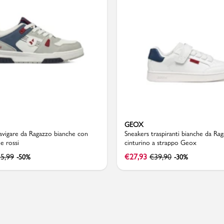
Valigie
GEOX
avigare da Ragazzo bianche con
Sneakers traspiranti bianche da Ra
 e rossi
cinturino a strappo Geox
5,99
€
27,93
€
39,90
-50%
-30%