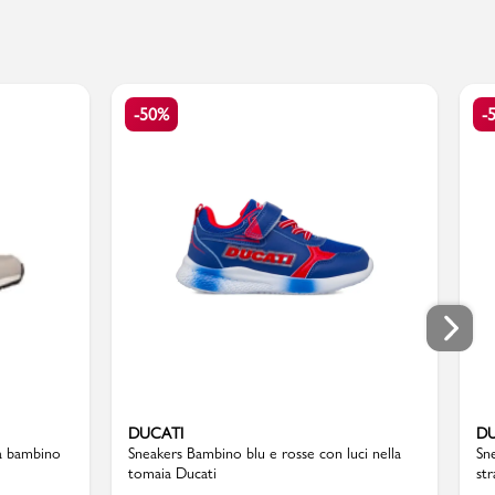
-50%
-
DUCATI
DU
da bambino
Sneakers Bambino blu e rosse con luci nella
Sn
tomaia Ducati
st