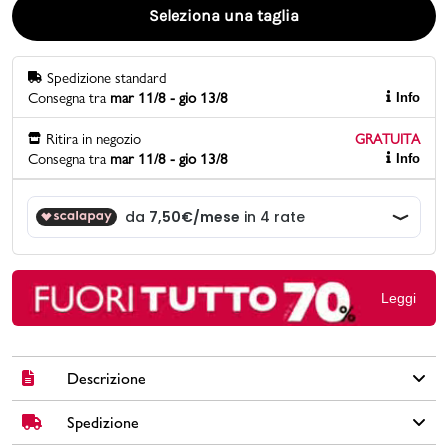
Seleziona una taglia
Promo & News
Spedizione standard
negozi
Consegna tra
mar 11/8 - gio 13/8
Info
contatti
Ritira in negozio
GRATUITA
Consegna tra
mar 11/8 - gio 13/8
Info
pcard
Gift card
Leggi
Descrizione
Spedizione
La Caven 2.0 reinterpreta in modo discreto il profilo della
scarpa da basket degli anni ‘80, per un look classico sia in