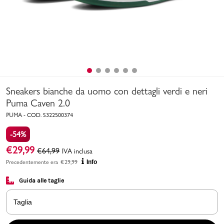
Uomo
Bambino
Sport
Valigie
Sneakers bianche da uomo con dettagli verdi e neri
Puma Caven 2.0
PUMA
-
COD.
S322500374
-54%
€
29,99
€
64,99
IVA inclusa
Precedentemente era
€
29,99
Info
Marchi
PMagazine
Guida alle taglie
Accedi | Registrati
Taglia
Carrello