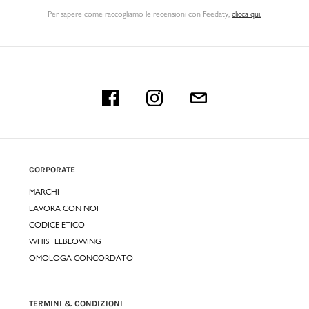
Per sapere come raccogliamo le recensioni con Feedaty
,
clicca qui.
CORPORATE
MARCHI
LAVORA CON NOI
CODICE ETICO
WHISTLEBLOWING
OMOLOGA CONCORDATO
TERMINI & CONDIZIONI