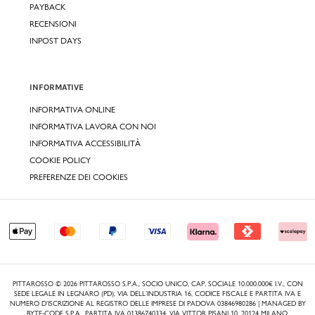
PAYBACK
RECENSIONI
INPOST DAYS
INFORMATIVE
INFORMATIVA ONLINE
INFORMATIVA LAVORA CON NOI
INFORMATIVA ACCESSIBILITÀ
COOKIE POLICY
PREFERENZE DEI COOKIES
PITTAROSSO © 2026 PITTAROSSO S.P.A., SOCIO UNICO, CAP. SOCIALE 10.000.000€ I.V., CON
SEDE LEGALE IN LEGNARO (PD), VIA DELL’INDUSTRIA 16, CODICE FISCALE E PARTITA IVA E
NUMERO D’ISCRIZIONE AL REGISTRO DELLE IMPRESE DI PADOVA 03846980286 | MANAGED BY
BYTE-CODE S.P.A., PARTITA IVA 01386740334, VIA VITTOR PISANI 10, 20124 MILANO.