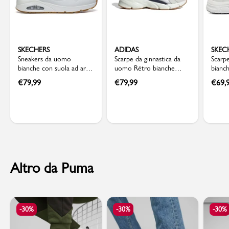
SKECHERS
ADIDAS
SKEC
Sneakers da uomo
Scarpe da ginnastica da
Scarpe
bianche con suola ad aria
uomo Rétro bianche
bianc
Skechers Uno
grigie con dettagli blu
solet
€
79,99
€
79,99
€
69,
adidas Crazychaos 2000
Skech
Altro da Puma
-30%
-30%
-30%