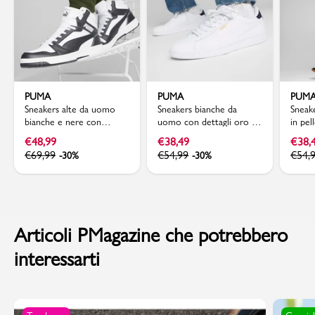
PUMA
PUMA
PUM
Sneakers alte da uomo
Sneakers bianche da
Sneak
bianche e nere con
uomo con dettagli oro e
in pel
dettagli grigi Puma
blu Puma Smash 3.0 L
con l
€
48,99
€
38,49
€
38,
Rebound V6
€
69,99
€
54,99
€
54,
-30%
-30%
Articoli PMagazine che potrebbero
interessarti