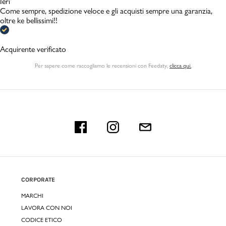
Ieri
Come sempre, spedizione veloce e gli acquisti sempre una garanzia,
oltre ke bellissimi!!
Acquirente verificato
Per sapere come raccogliamo le recensioni con Feedaty
,
clicca qui.
CORPORATE
MARCHI
LAVORA CON NOI
CODICE ETICO