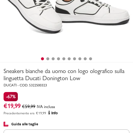
Uomo
Bambino
Sport
Valigie
Sneakers bianche da uomo con logo olografico sulla
linguetta Ducati Donington Low
DUCATI
-
COD.
S322500323
-67%
Marchi
PMagazine
€
19,99
€
59,99
IVA inclusa
Precedentemente era
€
19,99
Info
Accedi | Registrati
Guida alle taglie
Carrello