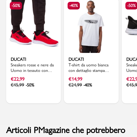
-50%
-40%
-50%
DUCATI
DUCATI
DUCA
Sneakers rosse e nere da
T-shirt da uomo bianca
Sneake
Uomo in tessuto con
con dettaglio stampa
Uomo 
logo Ducati
Ducati Scrambler
logo 
€
22,99
€
14,99
€
22,
€
45,99
€
24,99
€
45,
-50%
-40%
Articoli PMagazine che potrebbero