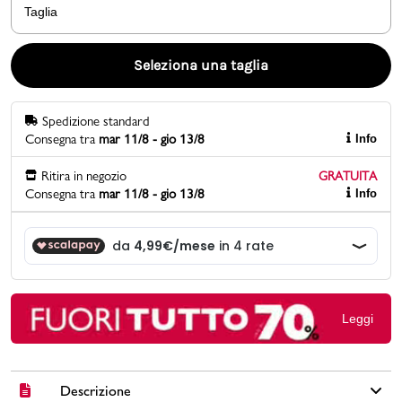
Taglia
Promo & News
Seleziona una taglia
negozi
Spedizione standard
contatti
Consegna tra
mar 11/8 - gio 13/8
Info
pcard
Ritira in negozio
GRATUITA
Consegna tra
mar 11/8 - gio 13/8
Info
Gift card
Leggi
Descrizione