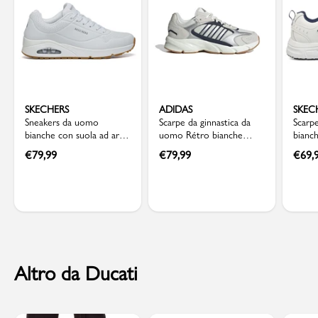
SKECHERS
ADIDAS
SKEC
Sneakers da uomo
Scarpe da ginnastica da
Scarpe
bianche con suola ad aria
uomo Rétro bianche
bianc
Skechers Uno
grigie con dettagli blu
solet
€
79,99
€
79,99
€
69,
adidas Crazychaos 2000
Skech
Altro da Ducati