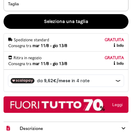
Taglia
Promo & News
Seleziona una taglia
negozi
Spedizione standard
GRATUITA
contatti
Consegna tra
mar 11/8 - gio 13/8
Info
pcard
Ritira in negozio
GRATUITA
Consegna tra
mar 11/8 - gio 13/8
Info
Gift card
Leggi
Descrizione