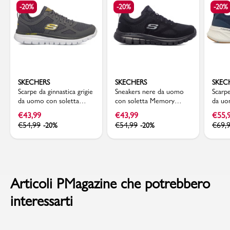
-20%
-20%
-20%
SKECHERS
SKECHERS
SKEC
Scarpe da ginnastica grigie
Sneakers nere da uomo
Scarpe
da uomo con soletta
con soletta Memory
da uo
Memory Foam Skechers
Foam Skechers Burns
Foam 
€
43,99
€
43,99
€
55,
Burns - Agoura
€
54,99
€
54,99
€
69,
-20%
-20%
Articoli PMagazine che potrebbero
interessarti