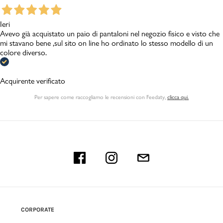
Ieri
Avevo già acquistato un paio di pantaloni nel negozio fisico e visto che
mi stavano bene ,sul sito on line ho ordinato lo stesso modello di un
colore diverso.
Acquirente verificato
Per sapere come raccogliamo le recensioni con Feedaty
,
clicca qui.
CORPORATE