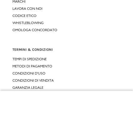
MARCHI
LAVORA CON NOI
CODICE ETICO
WHISTLEBLOWING
OMOLOGA CONCORDATO
TERMINI & CONDIZIONI
TEMPI DI SPEDIZIONE
METODI DI PAGAMENTO
CONDIZIONI D'USO
CONDIZIONI DI VENDITA
GARANZIA LEGALE
GARANZIA CONVENZIONALE
Chiudi
SERVIZIO CLIENTI
Vai al mio carrello
CONTATTACI
RESI E RIMBORSI