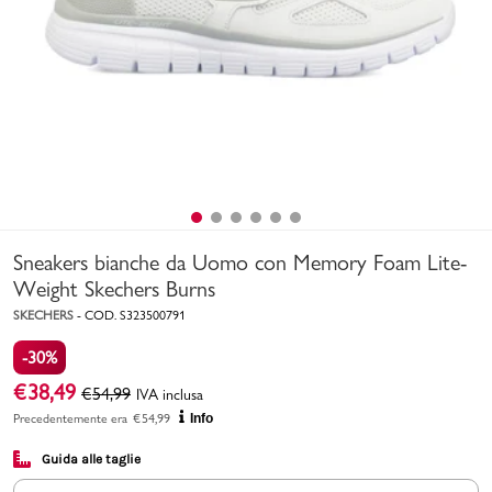
Uomo
Bambino
Sport
Valigie
Sneakers bianche da Uomo con Memory Foam Lite-
Weight Skechers Burns
SKECHERS
-
COD.
S323500791
-30%
Marchi
PMagazine
€
38,49
€
54,99
IVA inclusa
Precedentemente era
€
54,99
Info
Accedi | Registrati
Guida alle taglie
Carrello