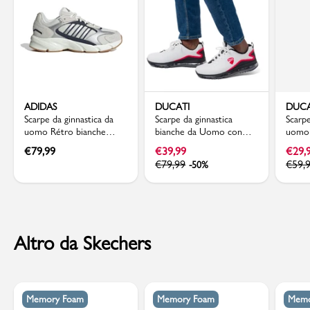
ADIDAS
DUCATI
DUCA
Scarpe da ginnastica da
Scarpe da ginnastica
Scarpe
uomo Rétro bianche
bianche da Uomo con
uomo 
grigie con dettagli blu
dettagli e logo Rosso
rosso
€
79,99
€
39,99
€
29,
adidas Crazychaos 2000
Ducati
€
79,99
€
59,
-50%
Altro da Skechers
Memory Foam
Memory Foam
Memo