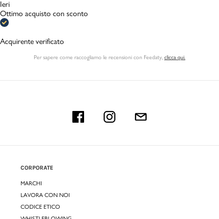
Ieri
Ottimo acquisto con sconto
Acquirente verificato
Per sapere come raccogliamo le recensioni con Feedaty
,
clicca qui.
CORPORATE
MARCHI
LAVORA CON NOI
CODICE ETICO
WHISTLEBLOWING