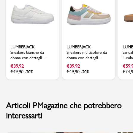
LUMBERJACK
LUMBERJACK
LUMB
Sneakers bianche da
Sneakers multicolore da
Sanda
donna con dettagli
donna con dettagli
Lumbe
traforati Lumberjack
traforati Lumberjack
€
39,92
€
39,92
€
59,
Freya
Freya
€
49,90
€
49,90
€
74,
-20%
-20%
Articoli PMagazine che potrebbero
interessarti