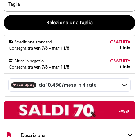
Taglia
Promo & News
Seleziona una taglia
negozi
Spedizione standard
GRATUITA
contatti
Consegna tra
ven 7/8 - mar 11/8
Info
pcard
Ritira in negozio
GRATUITA
Consegna tra
ven 7/8 - mar 11/8
Info
Gift card
Leggi
Descrizione