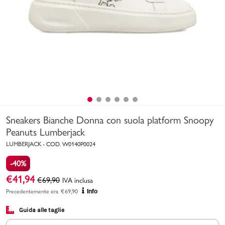
Uomo
Bambino
Sport
Valigie
Sneakers Bianche Donna con suola platform Snoopy
Peanuts Lumberjack
LUMBERJACK
-
COD.
W0140P0024
-40%
Marchi
PMagazine
€
41,94
€
69,90
IVA inclusa
Precedentemente era
€
69,90
Info
Accedi | Registrati
Guida alle taglie
Carrello