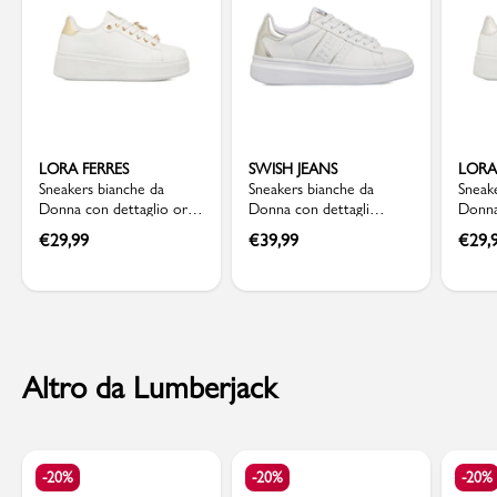
LORA FERRES
SWISH JEANS
LORA
Sneakers bianche da
Sneakers bianche da
Sneak
Donna con dettaglio oro
Donna con dettagli
Donna
e cristalli Lora Ferres
argento Swish Jeans
gioiel
€
29,99
€
39,99
€
29,
Altro da Lumberjack
-20%
-20%
-20%