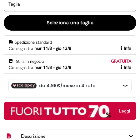
Taglia
Promo & News
Seleziona una taglia
negozi
Spedizione standard
contatti
Consegna tra
mar 11/8 - gio 13/8
Info
pcard
Ritira in negozio
GRATUITA
Consegna tra
mar 11/8 - gio 13/8
Info
Gift card
Leggi
Descrizione