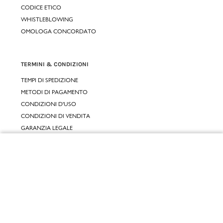
CODICE ETICO
WHISTLEBLOWING
OMOLOGA CONCORDATO
TERMINI & CONDIZIONI
TEMPI DI SPEDIZIONE
METODI DI PAGAMENTO
CONDIZIONI D'USO
CONDIZIONI DI VENDITA
GARANZIA LEGALE
GARANZIA CONVENZIONALE
Chiudi
SERVIZIO CLIENTI
Vai al mio carrello
CONTATTACI
RESI E RIMBORSI
CLICCA E RITIRA 🆕