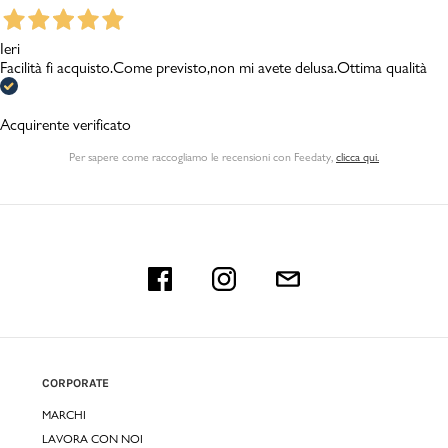
Ieri
Facilità fi acquisto.Come previsto,non mi avete delusa.Ottima qualità
Acquirente verificato
Per sapere come raccogliamo le recensioni con Feedaty
,
clicca qui.
CORPORATE
MARCHI
LAVORA CON NOI