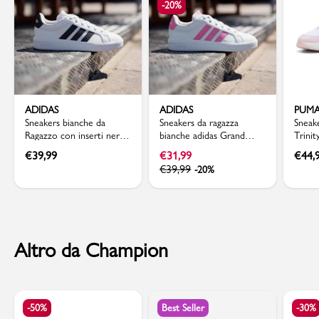
-20%
ADIDAS
ADIDAS
PUM
Sneakers bianche da
Sneakers da ragazza
Sneak
Ragazzo con inserti neri
bianche adidas Grand
Trinit
adidas GRAND COURT
Court 3.0 con dettagli
Acqua
€
39,99
€
31,99
€
44,
3.0
rosa
€
39,99
-20%
Altro da Champion
-50%
Best Seller
-30%