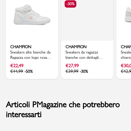
-30%
CHAMPION
CHAMPION
CHA
Sneakers alte bianche da
Sneakers da ragazza
Sneake
Ragazza con logo rosa
bianche con dettagli
chiar
Champion Mid 2.0
multicolore effetto
Cham
€
22,49
€
27,99
€
30,
perlato Champion
€
44,99
€
39,99
€
42,
-50%
-30%
Articoli PMagazine che potrebbero
interessarti