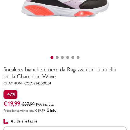
Uomo
Bambino
Sport
Valigie
Sneakers bianche e nere da Ragazza con luci nella
suola Champion Wave
CHAMPION
-
COD.
S342000254
-47%
Marchi
PMagazine
€
19,99
€
37,99
IVA inclusa
Precedentemente era
€
19,99
Info
Accedi | Registrati
Guida alle taglie
Carrello