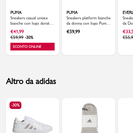
PUMA
PUMA
EVER
Sneakers casual unisex
Sneakers platform bianche
Sneak
bianche con logo dorato
da donna con logo Puma
da Do
Puma Court Classico
Court Lally Skye
ammor
€
41,99
€
59,99
€
33,
Everla
€
59,99
€
55,
-30%
SCONTO ONLINE
Altro da adidas
-30%