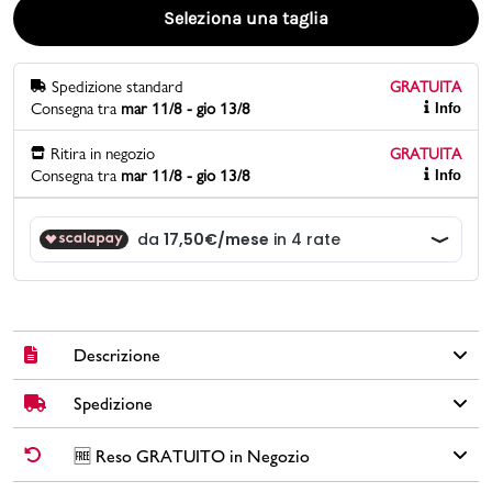
Seleziona una taglia
Promo & News
Spedizione standard
GRATUITA
negozi
Consegna tra
mar 11/8 - gio 13/8
Info
contatti
Ritira in negozio
GRATUITA
Consegna tra
mar 11/8 - gio 13/8
Info
pcard
Gift card
Descrizione
Spedizione
Sneakers adidas Advantage in similpelle colore bianco e oro
con suola preformata in gomma, fodera in tessuto, sottopiede
cloud foam, lacci tono su tono, etichetta in tessuto sulla
✅
Spedizione Standard GRATUITA DA € 30
➡️ Consegna in
2-5
🆓 Reso GRATUITO in Negozio
linguetta, logo adidas sul rinforzo del tallone e tre strisce laterali
giorni
lavorativi. Per ordini inferiori a € 30,00 la Spedizione ha un