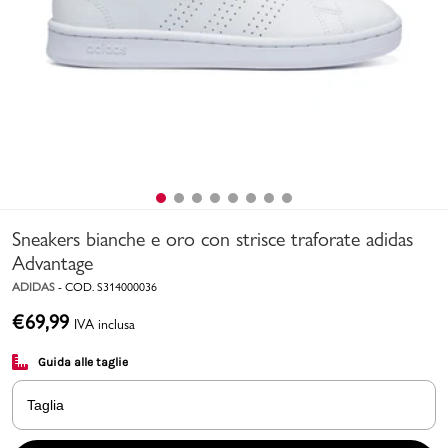
Uomo
Bambino
Sport
Valigie
Sneakers bianche e oro con strisce traforate adidas
Advantage
ADIDAS
-
COD.
S314000036
€
69,99
IVA inclusa
Marchi
PMagazine
Guida alle taglie
Accedi | Registrati
Taglia
Carrello