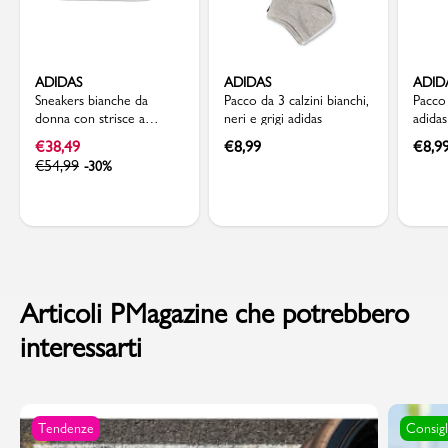
ADIDAS
ADIDAS
ADID
Sneakers bianche da
Pacco da 3 calzini bianchi,
Pacco 
donna con strisce a
neri e grigi adidas
adida
contrasto adidas Grand
€
38,49
€
8,99
€
8,9
Court Base 2.0
€
54,99
-30%
Articoli PMagazine che potrebbero
interessarti
Tendenze
Consigl