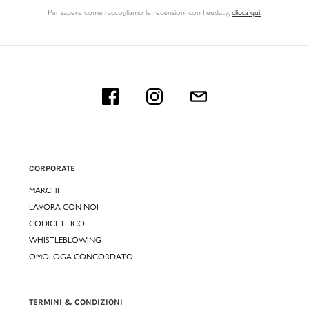
Per sapere come raccogliamo le recensioni con Feedaty
,
clicca qui.
CORPORATE
MARCHI
LAVORA CON NOI
CODICE ETICO
WHISTLEBLOWING
OMOLOGA CONCORDATO
TERMINI & CONDIZIONI