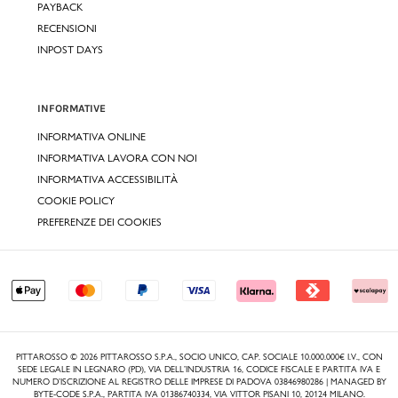
PAYBACK
RECENSIONI
INPOST DAYS
INFORMATIVE
INFORMATIVA ONLINE
INFORMATIVA LAVORA CON NOI
INFORMATIVA ACCESSIBILITÀ
COOKIE POLICY
PREFERENZE DEI COOKIES
PITTAROSSO © 2026 PITTAROSSO S.P.A., SOCIO UNICO, CAP. SOCIALE 10.000.000€ I.V., CON
SEDE LEGALE IN LEGNARO (PD), VIA DELL’INDUSTRIA 16, CODICE FISCALE E PARTITA IVA E
NUMERO D’ISCRIZIONE AL REGISTRO DELLE IMPRESE DI PADOVA 03846980286 | MANAGED BY
BYTE-CODE S.P.A., PARTITA IVA 01386740334, VIA VITTOR PISANI 10, 20124 MILANO.