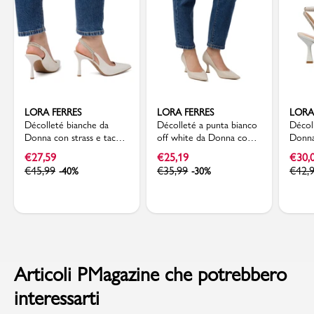
LORA FERRES
LORA FERRES
LORA
Décolleté bianche da
Décolleté a punta bianco
Décol
Donna con strass e tacco
off white da Donna con
Donna
a stiletto 9 cm Lora
tacco a rocchetto 7,5 cm
a roc
€
27,59
€
25,19
€
30,
Ferres
Lora Ferres
Ferre
€
45,99
€
35,99
€
42,
-40%
-30%
Articoli PMagazine che potrebbero
interessarti