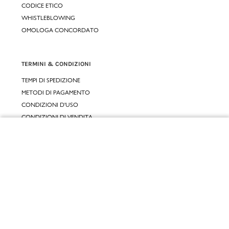
CODICE ETICO
WHISTLEBLOWING
OMOLOGA CONCORDATO
TERMINI & CONDIZIONI
TEMPI DI SPEDIZIONE
METODI DI PAGAMENTO
CONDIZIONI D'USO
CONDIZIONI DI VENDITA
GARANZIA LEGALE
Chiudi
GARANZIA CONVENZIONALE
Vai al mio carrello
SERVIZIO CLIENTI
CONTATTACI
RESI E RIMBORSI
CLICCA E RITIRA 🆕
FIDELITY CARD