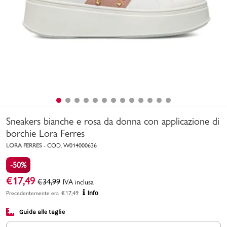
Uomo
Bambino
Sport
Valigie
Sneakers bianche e rosa da donna con applicazione di
borchie Lora Ferres
LORA FERRES
-
COD.
W014000636
-50%
Marchi
PMagazine
€
17,49
€
34,99
IVA inclusa
Precedentemente era
€
17,49
Info
Accedi | Registrati
Guida alle taglie
Carrello