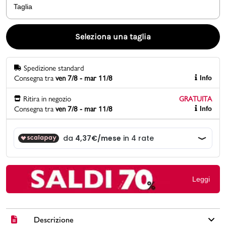
Taglia
Promo & News
Seleziona una taglia
negozi
Spedizione standard
contatti
Consegna tra
ven 7/8 - mar 11/8
Info
pcard
Ritira in negozio
GRATUITA
Consegna tra
ven 7/8 - mar 11/8
Info
Gift card
Leggi
Descrizione